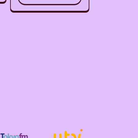
格
の
合
計