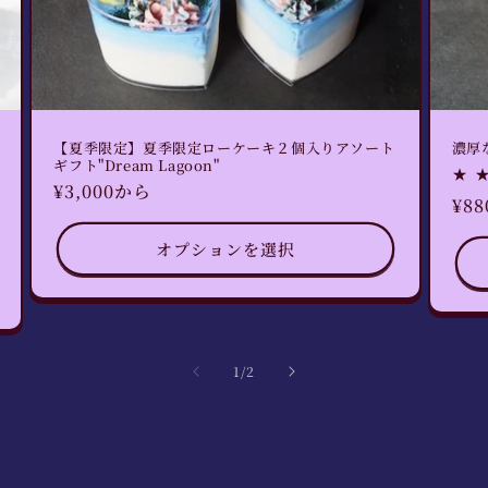
【夏季限定】夏季限定ローケーキ２個入りアソート
濃厚
ギフト"Dream Lagoon"
通
¥3,000から
通
¥8
常
常
価
オプションを選択
価
格
格
の
1
/
2