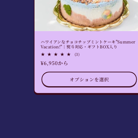
ハワイアンなチョコチップミントケーキ"Summer
Vacation!"｜熨斗対応・ギフトBOX入り
3
(3)
レ
通
¥6,950から
ビ
ュ
常
ー
価
数
オプションを選択
格
の
合
計