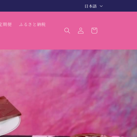
言
3〜5日で商品発送（最短 翌日発送）
日本語
語
ロ
カ
定期便
ふるさと納税
グ
ー
イ
ト
ン