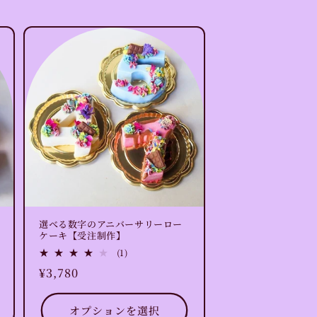
選べる数字のアニバーサリーロー
ケーキ【受注制作】
1
(1)
レ
通
¥3,780
ビ
ュ
常
ー
価
数
オプションを選択