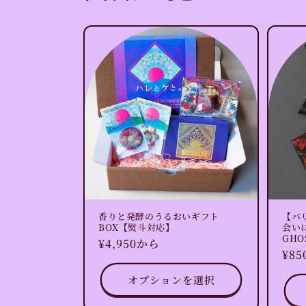
香りと発酵のうるおいギフト
【バ
BOX【熨斗対応】
会い
GH
通
¥4,950から
通
¥8
常
常
価
オプションを選択
価
格
格