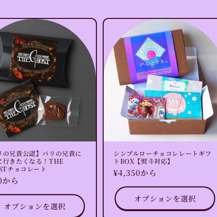
リの兄貴公認】バリの兄貴に
シンプルローチョコレレートギフ
に行きたくなる！THE
トBOX【熨斗対応】
OSTチョコレート
通
¥4,350から
50から
常
価
オプションを選択
格
オプションを選択