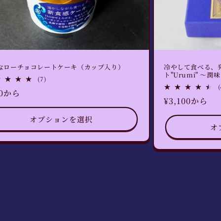
なローチョコレートケーキ（カップ入り）
冷やして食べる、
ト"Urumi" ～
7
(7)
レ
(
80から
ビ
通
¥3,100から
ュ
ー
常
数
オプションを選択
価
の
オ
格
合
計