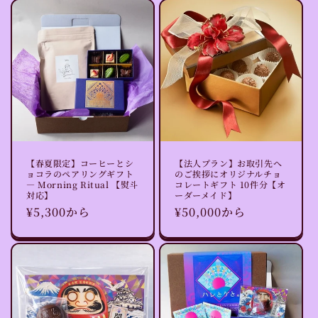
価
格
【春夏限定】コーヒーとシ
【法人プラン】お取引先へ
ョコラのペアリングギフト
のご挨拶にオリジナルチョ
— Morning Ritual 【熨斗
コレートギフト 10件分【オ
対応】
ーダーメイド】
通
¥5,300から
通
¥50,000から
常
常
価
価
格
格