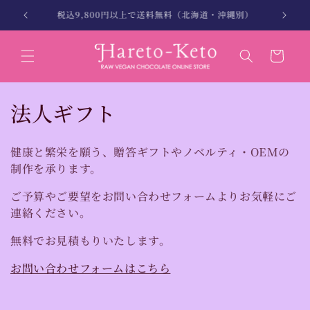
コンテン
北海道・沖縄は税込12,000円以上で送料無料
ツに進む
カ
ー
ト
コ
法人ギフト
レ
健康と繁栄を願う、
贈答ギフトや
ノベルティ・OEMの
ク
制作を承ります。
シ
ご予算やご要望をお問い合わせフォームよりお気軽にご
ョ
連絡ください。
ン
無料でお見積もりいたします。
:
お問い合わせフォームはこちら