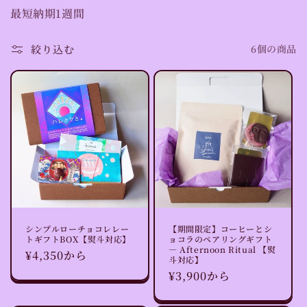
最短納期1週間
絞り込む
6個の商品
シンプルローチョコレレー
【期間限定】コーヒーとシ
トギフトBOX【熨斗対応】
ョコラのペアリングギフト
— Afternoon Ritual 【熨
通
¥4,350から
斗対応】
常
通
¥3,900から
価
常
格