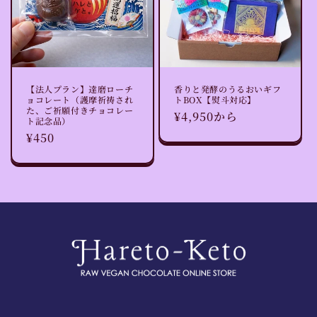
【法人プラン】達磨ローチ
香りと発酵のうるおいギフ
ョコレート（護摩祈祷され
トBOX【熨斗対応】
た、ご祈願付きチョコレー
通
¥4,950から
ト記念品）
常
通
¥450
価
常
格
価
格