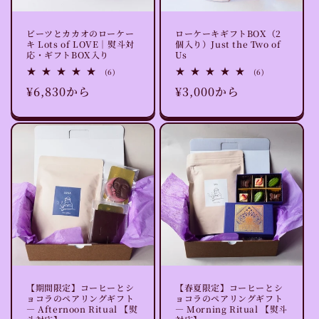
ビーツとカカオのローケー
ローケーキギフトBOX（2
キ Lots of LOVE｜熨斗対
個入り）Just the Two of
応・ギフトBOX入り
Us
6
6
(6)
(6)
レ
レ
通
¥6,830から
通
¥3,000から
ビ
ビ
ュ
ュ
常
常
ー
ー
数
数
価
価
の
の
格
格
合
合
計
計
【期間限定】コーヒーとシ
【春夏限定】コーヒーとシ
ョコラのペアリングギフト
ョコラのペアリングギフト
— Afternoon Ritual 【熨
— Morning Ritual 【熨斗