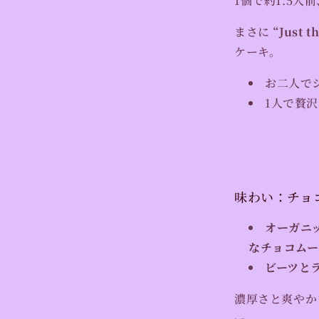
1個で約1.5人前
まさに
“Just
ケーキ。
お二人で
1人で贅
味わい：チョコ
オーガニ
なチョコムー
ビーツと
濃厚さと爽やか
ー。