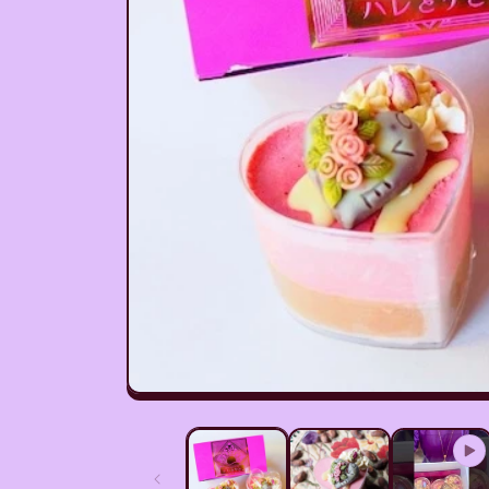
モ
ー
ダ
ル
で