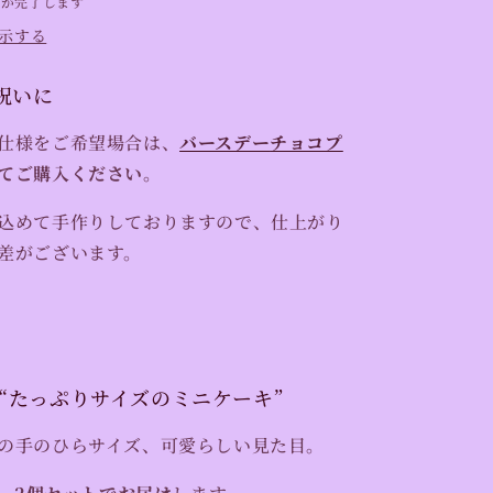
備が完了します
Just
示する
the
Two
祝いに
of
Us
仕様をご希望場合は、
の
バースデー
チョコプ
数
てご購入ください。
量
込めて手作りしておりますので、仕上がり
を
増
差がございます。
や
す
 “たっぷりサイズのミニケーキ”
の手のひらサイズ、可愛らしい見た目。