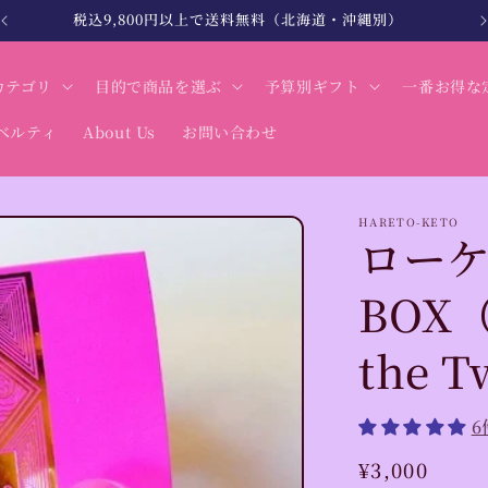
北海道・沖縄は税込12,000円以上で送料無料
カテゴリ
目的で商品を選ぶ
予算別ギフト
一番お得な
ベルティ
About Us
お問い合わせ
HARETO-KETO
ロー
BOX
the T
通
¥3,000