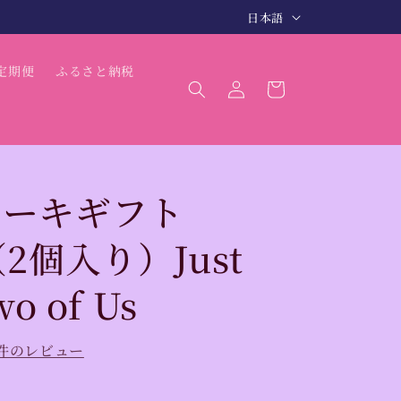
言
3〜5日で商品発送（最短 翌日発送）
日本語
語
ロ
カ
定期便
ふるさと納税
グ
ー
イ
ト
ン
ケーキギフト
（2個入り）Just
wo of Us
6件のレビュー