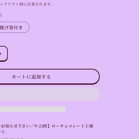
ックアウト時に計算されます。
円
提げ袋付き
ロ
ー
ケ
カートに追加する
ー
キ
ギ
フ
ト
BOX（2
個
お知らせ下さい／9−21時】ローチョコレート工場
入
です。
り）