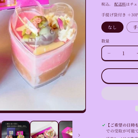
常
税込。
配送料
はチェ
価
手提げ袋付き ＋30
格
なし
手
数量
数
量
ロ
ー
ケ
ー
キ
ギ
フ
ト
BOX（2
個
【ご希望の日時を
入
での受取が可能
り）