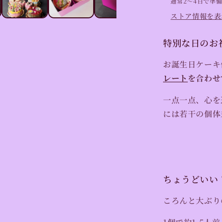
通常2〜4日で準
Just
ストア情報を表
the
Two
特別な日のお
of
Us
お誕生日ケーキ
の
数
レート
を合わせ
量
一点一点、心を
を
減
には若干の個体
ら
す
ちょうどいい
ころんと大ぶり