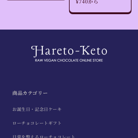
通
¥740から
価
常
格
価
格
商品カテゴリー
お誕生日・記念日ケーキ
ローチョコレートギフト
日常を整えるローチョコレート