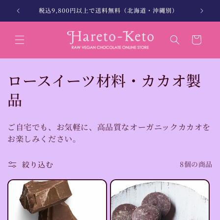
コンテン
。
税込9,800円以上で送料無料（北海道・沖縄別）
北海
ツに進む
カ
ー
ト
コ
ロースイーツ材料・カカオ製
レ
品
ク
ご自宅でも、お気軽に、高品質なオーガニックカカオを
シ
お楽しみください。
ョ
絞り込む
8個の商品
ン
: