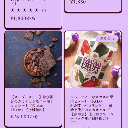
通
¥1,850
ド】
常
1
(1)
レ
価
通
¥1,800から
ビ
格
ュ
常
ー
数
価
の
格
合
売り切れ
計
【オーダーメイド】特別調
フルーティーなカカオの果
合のカカオセレモニー用チ
肉ピューレ「PALO
ョコレート『Cacao
SANT（パロサント）」砂
Elixir』【送料無料】
糖不使用のカカオパルプ
【無添加】【12個までレタ
通
¥25,000から
ーパック便／日時指定不
常
可】