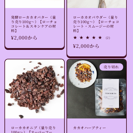
発酵ローカカオバター（量
ローカカオパウダー（量り
り売り100g〜）【ローチョ
売り100g〜）【ローチョコ
コレート＆スキンケアの材
レート・スムージーの材
料】
料】
通
¥2,000から
2
(2)
レ
常
通
¥2,000から
ビ
ュ
価
常
ー
格
数
価
の
格
売り切れ
合
計
ローカカオニブ（量り売り
カカオハーブティー
100g〜）【スーパーフー