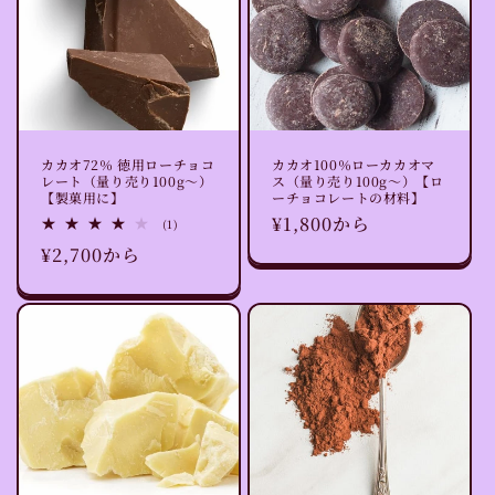
カカオ72％ 徳用ローチョコ
カカオ100％ローカカオマ
レート（量り売り100g〜）
ス（量り売り100g〜）【ロ
【製菓用に】
ーチョコレートの材料】
通
¥1,800から
1
(1)
レ
常
通
¥2,700から
ビ
ュ
価
常
ー
格
数
価
の
格
合
計