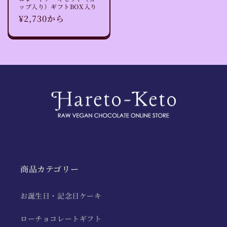
ップ入り）ギフトBOX入り
通
¥2,730から
常
価
格
商品カテゴリー
お誕生日・記念日ケーキ
ローチョコレートギフト