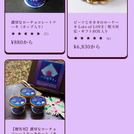
濃厚なローチョコレートケ
ビーツとカカオのローケー
ーキ（カップ入り）
キ Lots of LOVE｜熨斗対
応・ギフトBOX入り
7
(7)
レ
6
(6)
通
¥880から
ビ
レ
通
¥6,830から
ュ
ビ
常
ー
ュ
常
数
ー
価
の
数
価
格
合
の
計
格
合
計
【贈答用】濃厚なローチョ
コレートケーキセット（カ