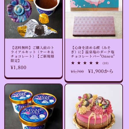
【送料無料】ご購入前のト
【心身を清める禊（みそ
ライアルキット（ケーキ＆
ぎ）に】温泉塩のダーク塩
チョコレート）【ご新規様
チョコレートバー"Onsen"
限定】
10
(10)
通
¥1,800
レ
通
セ
¥1,900から
¥5,700
ビ
常
ュ
常
ー
ー
価
数
価
ル
格
の
格
価
合
計
格