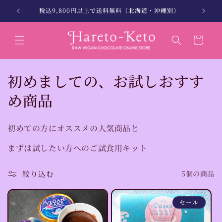
コンテン
。
税込9,800円以上で送料無料（北海道・沖縄別）
北海
ツに進む
カ
ー
ト
コ
初めましての、お試しおすす
レ
め商品
ク
初めての方にオススメの人気商品と
シ
まずは試したい方へのご試食用キット
ョ
ン
絞り込む
5個の商品
:
セール