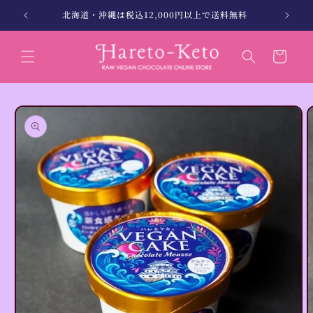
コンテン
縄別）
北海道・沖縄は税込12,000円以上で送料無料
ツに進む
カ
ー
ト
商品情報
にスキッ
プ