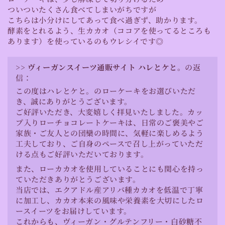
ついついたくさん食べてしまいがちですが
こちらは小分けにしてあって食べ過ぎず、助かります。
酵素をとれるよう、生カカオ（ココアを使ってるところも
あります）を使っているのもウレシイです◎
>>
ヴィーガンスイーツ通販サイト ハレとケと。
の返
信：
この度はハレとケと。のローケーキをお選びいただ
き、誠にありがとうございます。
ご好評いただき、大変嬉しく拝見いたしました。カッ
プ入りローチョコレートケーキは、日常のご褒美やご
家族・ご友人との団欒の時間に、気軽に楽しめるよう
工夫しており、ご自身のペースで召し上がっていただ
ける点もご好評いただいております。
また、ローカカオを使用していることにも関心を持っ
ていただきありがとうございます。
当店では、エクアドル産アリバ種カカオを低温で丁寧
に加工し、カカオ本来の風味や栄養素を大切にしたロ
ースイーツをお届けしています。
これからも、ヴィーガン・グルテンフリー・白砂糖不