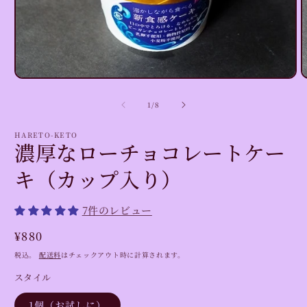
モ
ー
の
1
/
8
ダ
ル
で
HARETO-KETO
濃厚なローチョコレートケー
メ
デ
キ（カップ入り）
ィ
ア
(1)
(
を
7件のレビュー
開
く
通
¥880
常
税込。
配送料
はチェックアウト時に計算されます。
価
スタイル
格
1個（お試しに）