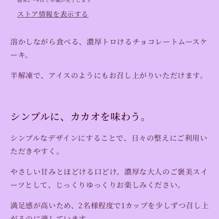
ー
ー
ストア情報を表示する
キ
キ
（カ
（カ
溶かしながら食べる、濃厚トロけるチョコレートムースケ
ッ
ッ
ーキ。
プ
プ
入
入
半解凍で、アイスのようにもお召し上がりいただけます。
り）
り）
の
の
数
数
シンプルに、カカオを味わう。
量
量
を
を
シンプルなデザインにすることで、日々の整えにご利用い
減
増
ただきやすく。
ら
や
す
す
やさしい甘みとほどける口どけ。濃厚な大人のご褒美スイ
ーツとして、じっくりゆっくりお楽しみください。
満足感が高いため、2名様程度で1カップを少しずつ召し上
がるのに適しています。