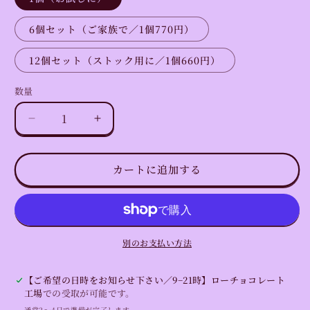
6個セット（ご家族で／1個770円）
12個セット（ストック用に／1個660円）
数量
数
量
濃
濃
厚
厚
な
な
カートに追加する
ロ
ロ
ー
ー
チ
チ
ョ
ョ
コ
コ
別のお支払い方法
レ
レ
ー
ー
【ご希望の日時をお知らせ下さい／9−21時】ローチョコレート
ト
ト
工場
での受取が可能です。
ケ
ケ
通常2〜4日で準備が完了します