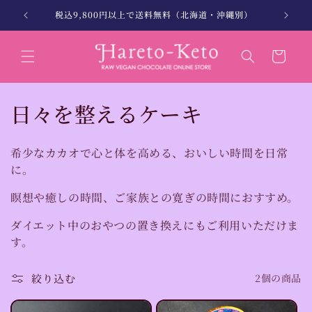
コンテン
。
税込9,800円以上で送料無料（北海道・沖縄別）
北海
ツに進む
カ
ー
ト
コ
日々を整えるケーキ
レ
希少なカカオで心と体を高める、おいしい時間を日常
ク
に。
シ
瞑想や癒しの時間、ご家族との寛ぎの時間におすすめ。
ョ
ダイエット中のおやつの置き換えにもご利用いただけま
ン
す。
:
絞り込む
2個の商品