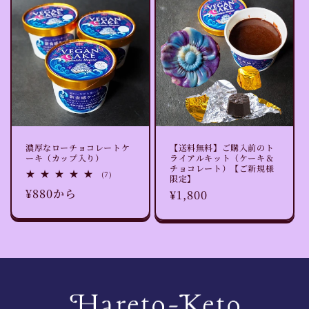
濃厚なローチョコレートケ
【送料無料】ご購入前のト
ーキ（カップ入り）
ライアルキット（ケーキ＆
チョコレート）【ご新規様
7
(7)
限定】
レ
通
¥880から
通
¥1,800
ビ
ュ
常
常
ー
数
価
価
の
格
合
格
計