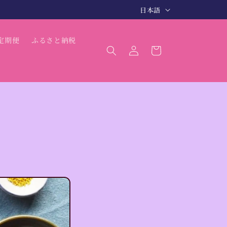
言
日本語
語
ロ
カ
定期便
ふるさと納税
グ
ー
イ
ト
ン