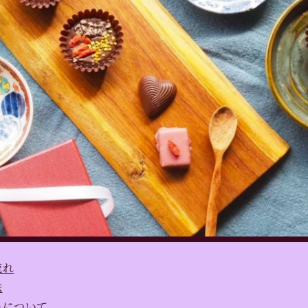
流れ
法
みについて