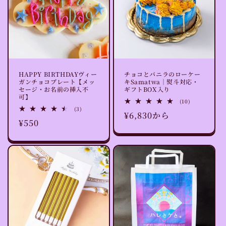
HAPPY BIRTHDAYヴィー
チョコとバニラのローケー
ガンチョコプレート【メッ
キSamatwa｜熨斗対応・
セージ・お名前の挿入不
ギフトBOX入り
可】
10
(10)
レ
3
(3)
通
¥6,830から
ビ
レ
通
¥550
ュ
ビ
常
ー
ュ
常
数
ー
価
の
数
価
格
合
の
格
計
合
計