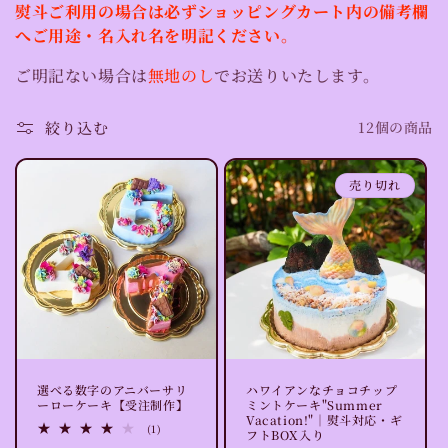
熨斗ご利用の場合は必ずショッピングカート内の備考欄
へご用途・名入れ名を明記ください。
ご明記ない場合は
無地のし
でお送りいたします。
絞り込む
12個の商品
売り切れ
選べる数字のアニバーサリ
ハワイアンなチョコチップ
ーローケーキ【受注制作】
ミントケーキ"Summer
Vacation!"｜熨斗対応・ギ
1
(1)
フトBOX入り
レ