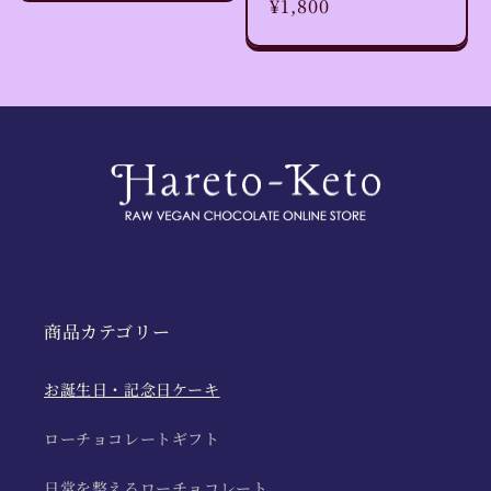
通
¥1,800
価
常
格
価
格
商品カテゴリー
お誕生日・記念日ケーキ
ローチョコレートギフト
日常を整えるローチョコレート