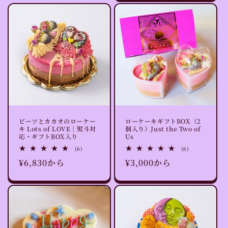
数
価
の
格
合
計
ビーツとカカオのローケー
ローケーキギフトBOX（2
キ Lots of LOVE｜熨斗対
個入り）Just the Two of
応・ギフトBOX入り
Us
6
6
(6)
(6)
レ
レ
通
¥6,830から
通
¥3,000から
ビ
ビ
ュ
ュ
常
常
ー
ー
数
数
価
価
の
の
格
格
合
合
計
計