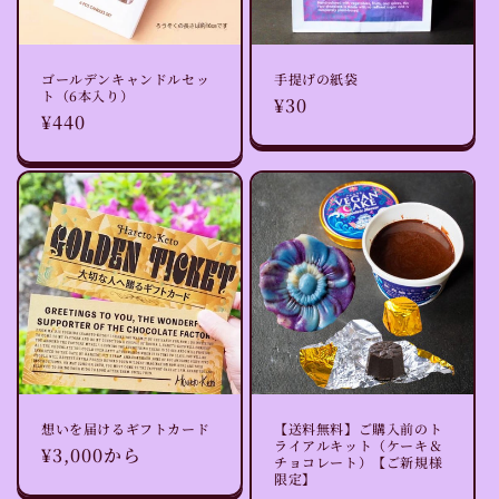
ゴールデンキャンドルセッ
手提げの紙袋
ト（6本入り）
通
¥30
通
¥440
常
常
価
価
格
格
想いを届けるギフトカード
【送料無料】ご購入前のト
ライアルキット（ケーキ＆
通
¥3,000から
チョコレート）【ご新規様
常
限定】