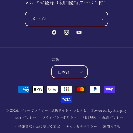
メルマガ登録（初回優待クーポン付）
メール
Facebook
Instagram
YouTube
言語
日本語
決
済
方
法
© 2026,
ヴィーガンスイーツ通販サイト ハレとケと。
Powered by Shopify
返金ポリシー
プライバシーポリシー
利用規約
配送ポリシー
特定商取引法に基づく表記
キャンセルポリシー
連絡先情報