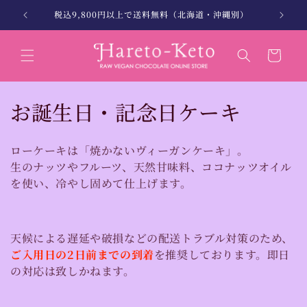
コンテン
。
税込9,800円以上で送料無料（北海道・沖縄別）
北海
ツに進む
カ
ー
ト
コ
お誕生日・記念日ケーキ
レ
ローケーキは「焼かないヴィーガンケーキ」。
ク
生のナッツやフルーツ、天然甘味料、ココナッツオイル
を使い、冷やし固めて仕上げます。
シ
ョ
ン
天候による遅延や破損などの配送トラブル対策のため、
ご入用日の2日前までの到着
を推奨しております。即日
:
の対応は致しかねます。