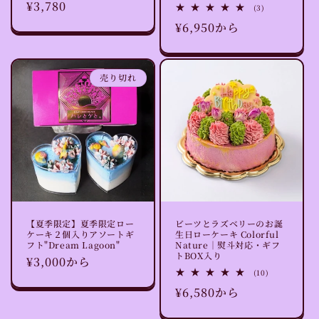
通
¥3,780
ビ
3
(3)
ュ
レ
常
通
¥6,950から
ー
ビ
数
ュ
価
常
の
ー
格
合
数
価
計
の
格
売り切れ
合
計
【夏季限定】夏季限定ロー
ビーツとラズベリーのお誕
ケーキ２個入りアソートギ
生日ローケーキ Colorful
フト"Dream Lagoon"
Nature｜熨斗対応・ギフ
トBOX入り
通
¥3,000から
10
(10)
常
レ
通
¥6,580から
ビ
価
ュ
常
格
ー