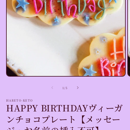
モ
(
ー
の
1
/
5
ダ
ル
で
HARETO-KETO
HAPPY BIRTHDAYヴィーガ
メ
デ
ィ
ンチョコプレート【メッセー
ア
(1)
を