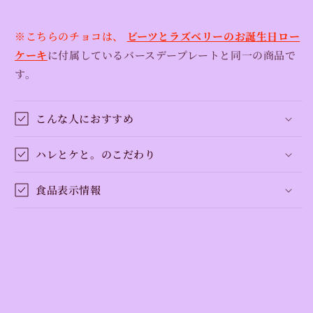
を
を
減
増
※こちらのチョコは、
ビーツとラズベリーのお誕生日ロー
ら
や
ケーキ
に付属しているバースデープレートと同一の商品で
す
す
す。
こんな人におすすめ
ハレとケと。のこだわり
食品表示情報