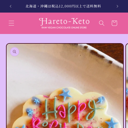
コンテン
縄別）
北海道・沖縄は税込12,000円以上で送料無料
ツに進む
カ
ー
ト
商品情報
にスキッ
プ