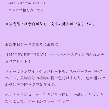
レ
レ
通常2〜4日で準備が完了します
ー
ー
ストア情報を表示する
ト
ト
【メ
【メ
※当商品には余白がなく、文字の挿入ができません。
ッ
ッ
セ
セ
ー
ー
ジ・
ジ・
お誕生日ケーキの飾りに最適◎
お
お
名
名
【HAPPY BIRTHDAY】ハッピーバースデイと描かれたチ
前
前
ョコプレート！
の
の
ヴィーガンホワイトチョコレートを、スーパーフードやス
挿
挿
入
入
パイス、果物などの植物の粉で色付けました。 色の組み合
不
不
わせはその時々で異なります。
可】
可】
ハレトケトのローケーキをご注文時に、一緒にご注文いた
の
の
数
数
だくことで、ケーキがグレードアップ！！
量
量