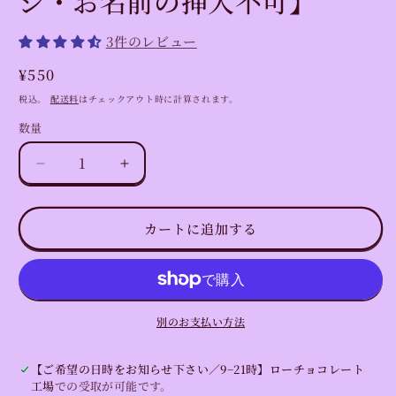
ジ・お名前の挿入不可】
開
く
3件のレビュー
通
¥550
常
税込。
配送料
はチェックアウト時に計算されます。
価
数量
数
格
量
HAPPY
HAPPY
BIRTHDAY
BIRTHDAY
ヴ
ヴ
カートに追加する
ィ
ィ
ー
ー
ガ
ガ
ン
ン
チ
チ
別のお支払い方法
ョ
ョ
コ
コ
【ご希望の日時をお知らせ下さい／9−21時】ローチョコレート
プ
プ
工場
での受取が可能です。