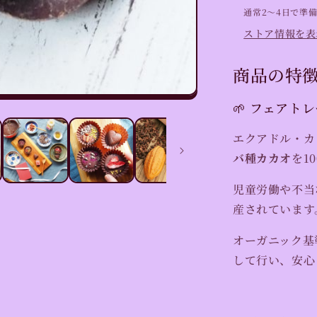
（量
通常2〜4日で準
り
ストア情報を表
売
り
商品の特
100g〜）
【ロ
🌱 フェア
ー
チ
エクアドル・カ
ョ
バ種カカオ
を1
コ
レ
児童労働や不当
ー
産されています
ト
の
オーガニック基
材
して行い、安心
料】
の
数
量