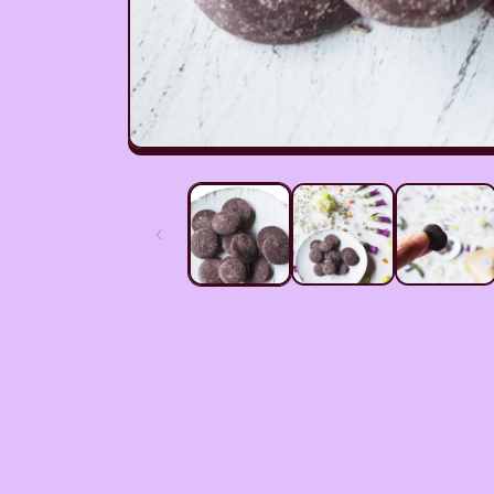
モ
ー
ダ
ル
で
メ
デ
ィ
ア
(1)
を
開
く