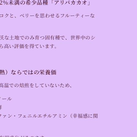
量2％未満の希少品種「アリバカカオ」
を
増
コクと、ベリーを思わせるフルーティーな
や
す
沃な土地でのみ育つ固有種で、世界中のシ
ら高い評価を得ています。
加熱）ならではの栄養価
高温での焙煎をしていないため、
ノール
群
ファン・フェニルエチルアミン（幸福感に関
）