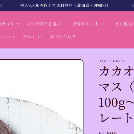
北海道・沖縄は税込12,000円以上で送料無料
カテゴリ
目的で商品を選ぶ
予算別ギフト
一番お得な
ベルティ
About Us
お問い合わせ
HARETO-KETO
カカオ
マス
100
レー
通
¥1,800