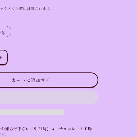
ックアウト時に計算されます。
kg
カ
カ
オ
カートに追加する
100％
ロ
ー
カ
カ
オ
マ
お知らせ下さい／9−21時】ローチョコレート工場
ス
です。