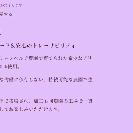
（量
備が完了します
り
示する
売
り
徴
100g〜）
【ロ
トレード＆安心のトレーサビリティ
ー
チ
ミーノベルデ農園で育てられた
希少なアリ
ョ
00％使用。
コ
レ
な労働に依存しない、持続可能な農園で生
ー
。
ト
の
準で栽培され、加工も同農園の工場で一貫
材
してお楽しみいただけます。
料】
の
数
量