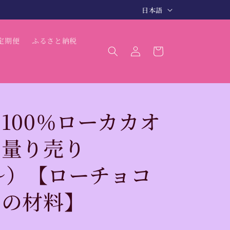
言
3〜5日で商品発送（最短 翌日発送）
日本語
語
ロ
カ
定期便
ふるさと納税
グ
ー
イ
ト
ン
100％ローカカオ
（量り売り
g〜）【ローチョコ
トの材料】