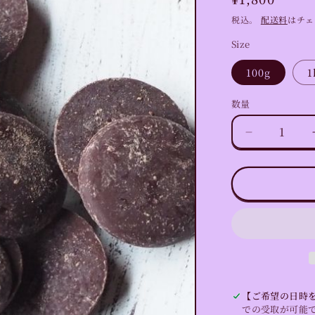
常
税込。
配送料
はチェ
価
Size
格
100g
1
数量
数
量
カ
カ
オ
100％
ロ
ー
カ
カ
オ
マ
【ご希望の日時を
ス
での受取が可能