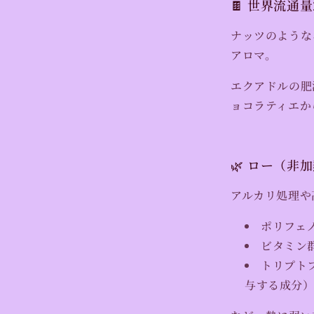
🍫 世界流通
を
減
ナッツのような
ら
アロマ。
す
エクアドルの肥
ョコラティエか
🌿 ロー（非
アルカリ処理や
ポリフェ
ビタミン
トリプト
与する成分