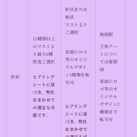
粒状または
板状
リストより
ご選択
無制限
15種類以上
のリストよ
立体アー
表面にロゴ
り
最大6種
トについ
等のオリジ
程度ご選択
ては要相
ナルデザイ
談
ン1種類を転
形状
ヒアリング
表面にロ
写可
シートに基
ゴ等のオ
づき、弊社
リジナル
おまかせで
デザイン2
ヒアリング
の選定も可
種類まで
シートに基
能です。
転写可
づき、弊社
おまかせで
の選定も可