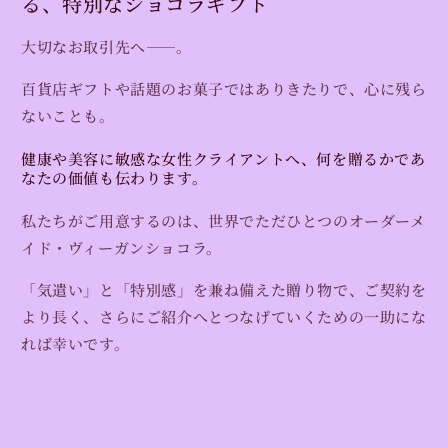
る、特別なショコラギフト
コ
コ
レ
レ
大切なお取引先へ――。
ー
ー
ト
ト
百貨店ギフトや話題のお菓子ではありきたりで、心に残ら
ギ
ギ
ないことも。
フ
フ
ト
ト
健康や美容に敏感な女性クライアントへ、何を贈るかであ
10
10
なたの価値も伝わります。
件
件
分
分
私たちがご用意するのは、世界でただひとつのオーダーメ
【オ
【オ
イド・ヴィーガンショコラ。
ー
ー
ダ
ダ
「気遣い」と「特別感」を兼ね備えた贈り物で、ご契約を
ー
ー
より長く、さらにご紹介へとつなげていくための一助にな
メ
メ
れば幸いです。
イ
イ
ド】
ド】
の
の
数
数