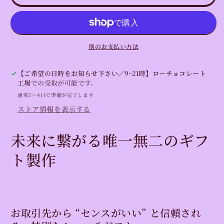
ン】
ン】
お
お
取
取
引
引
別のお支払い方法
先
先
へ
へ
【ご希望の日時をお知らせ下さい／9−21時】ローチョコレート
の
の
工場
での受取が可能です。
ご
ご
通常2〜4日で準備が完了します
挨
挨
ストア情報を表示する
拶
拶
に
に
未来に繋がる唯一無二のギフ
オ
オ
ト製作
リ
リ
ジ
ジ
ナ
ナ
ル
ル
チ
チ
お取引先から “センスがいい” と信頼され
ョ
ョ