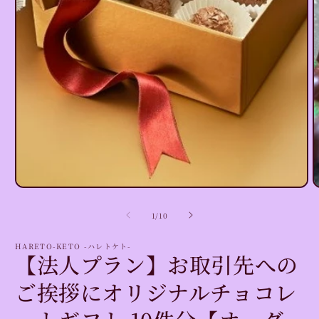
モ
ー
ダ
ル
で
メ
デ
ィ
ア
(1)
(
を
の
1
/
10
開
く
HARETO-KETO -ハレトケト-
【法人プラン】お取引先への
ご挨拶にオリジナルチョコレ