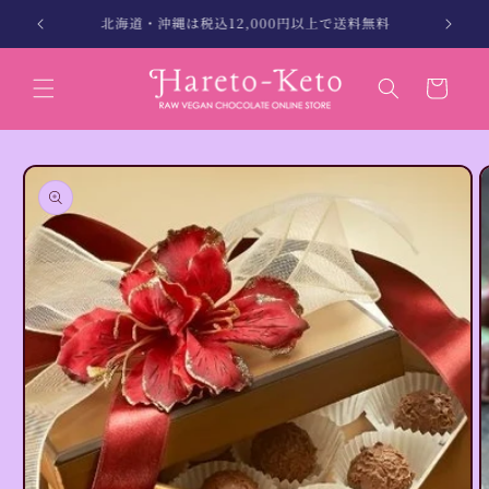
コンテン
無料
3〜5日で商品発送（最短 翌日発送）
ツに進む
カ
ー
ト
商品情報
にスキッ
プ