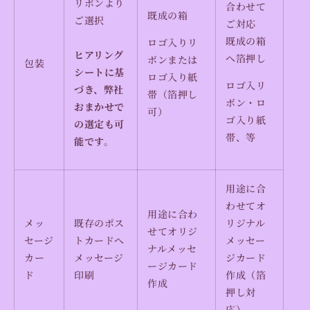
リボン
より
合わせて
既成の箱
ご選択
ご対応
既成の
箱
ロゴ入りリ
ヒアリング
へ箔押し
ボンまたは
包装
シートに基
ロゴ入り紙
ロゴ入リ
づき、弊社
帯（箔押し
ボン・
ロ
おまかせで
可）
ゴ入り紙
の選定も可
帯、等
能です。
用途に合
わせてオ
用途に合わ
メッ
既存のポス
リジナル
せてオリジ
セージ
トカードへ
メッセー
ナルメッセ
カー
メッセージ
ジカード
ージカード
ド
印刷
作成（箔
作成
押し対
応）