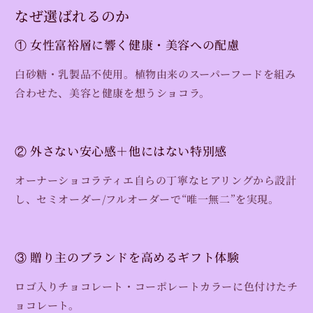
量
量
なぜ選ばれるのか
を
を
減
増
① 女性富裕層に響く健康・美容への配慮
ら
や
白砂糖・乳製品不使用。植物由来のスーパーフードを組み
す
す
合わせた、美容と健康を想うショコラ。
② 外さない安心感＋他にはない特別感
オーナーショコラティエ自らの丁寧なヒアリングから設計
し、セミオーダー/フルオーダーで“唯一無二”を実現。
③ 贈り主のブランドを高めるギフト体験
ロゴ入りチョコレート・コーポレートカラーに色付けたチ
ョコレート。