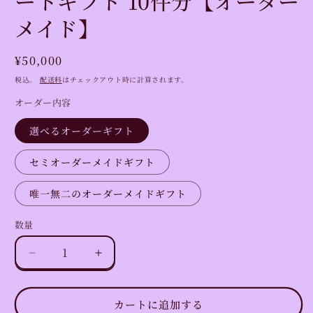
ートギフト 10件分【オーダー
メイド】
通
¥50,000
常
税込。
配送料
はチェックアウト時に計算されます。
価
オーダー内容
格
選べるオーダーギフト
セミオーダーメイドギフト
唯一無二のオーダーメイドギフト
数量
数
量
【法
【法
人
人
プ
プ
カートに追加する
ラ
ラ