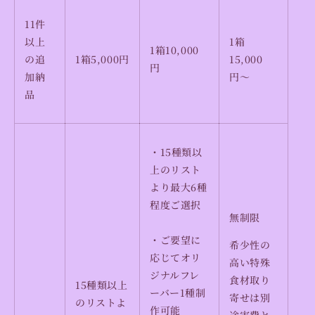
11
件
以上
1箱
1箱10
,000
の追
1箱5
,000円
15
,000
円
加納
円〜
品
・15種類以
上のリスト
より最大6種
程度ご選択
無制限
・ご要望に
希少性の
応じてオリ
高い特殊
ジナルフレ
食材取り
15種類以上
ーバー1種制
寄せは別
のリストよ
作可能
途実費と