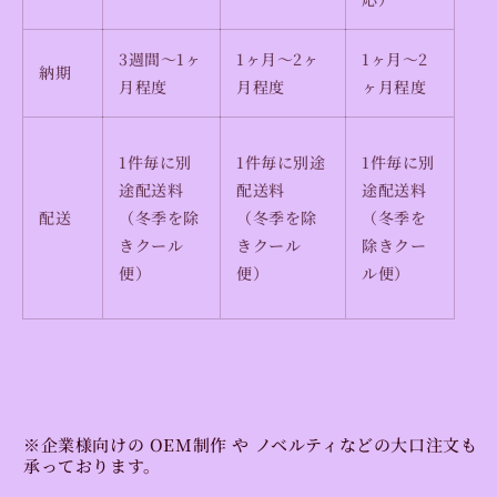
3週間〜1ヶ
1ヶ月
〜2ヶ
1ヶ月〜2
納期
月程度
月程度
ヶ月程度
1
件毎に別
1
件毎に別途
1
件毎に別
途配送料
配送料
途配送料
配送
（冬季を除
（冬季を除
（冬季を
きクール
きクール
除きクー
便）
便）
ル便）
※企業様向けの
OEM制作
や
ノベルティ
などの
大口注文
も
承っております。