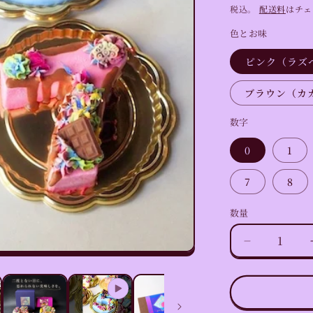
常
税込。
配送料
はチェ
価
色とお味
格
ピンク（ラズ
ブラウン（カ
数字
0
1
7
8
数量
数
量
選
べ
る
数