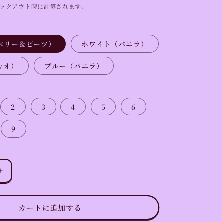
ックアウト時に計算されます。
ベリー＆ビーツ）
ホワイト（バニラ）
カオ）
ブルー（バニラ）
2
3
4
5
6
9
選
べ
る
カートに追加する
数