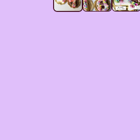
メ
デ
ィ
ア
(1)
を
開
く