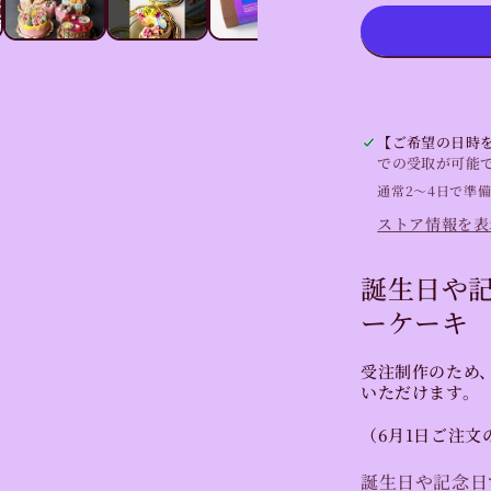
字
の
ア
ニ
バ
ー
【ご希望の日時を
サ
での受取が可能
リ
通常2〜4日で準
ー
ストア情報を表
ロ
ー
誕生日や記
ケ
ーケーキ
ー
キ
受注制作のため
【受
いただけます。
注
制
（6月1日ご注文
作】
の
誕生日や記念日