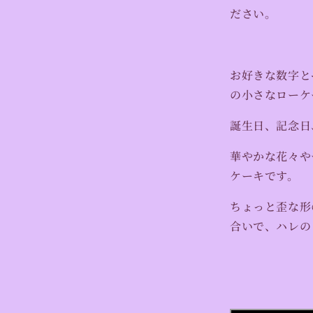
数
ださい。
量
を
減
お好きな数字と
ら
す
の小さなローケ
誕生日、記念日
華やかな花々や
ケーキです。
ちょっと歪な形
合いで、ハレの