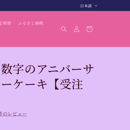
言
3〜5日で商品発送（最短 翌日発送）
日本語
語
ロ
カ
定期便
ふるさと納税
グ
ー
イ
ト
ン
る数字のアニバーサ
ローケーキ【受注
】
1件のレビュー