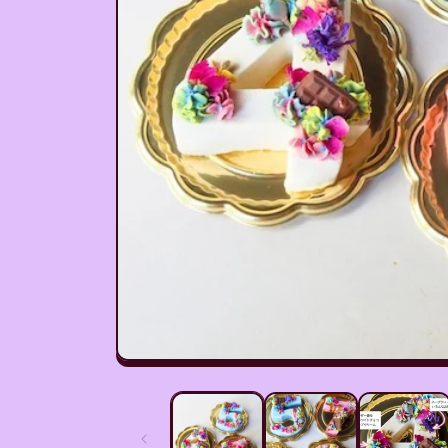
モ
ー
ダ
ル
で