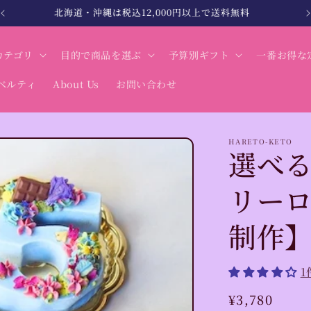
北海道・沖縄は税込12,000円以上で送料無料
カテゴリ
目的で商品を選ぶ
予算別ギフト
一番お得な
ベルティ
About Us
お問い合わせ
HARETO-KETO
選べ
リー
制作
通
¥3,780