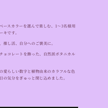
数
量
を
増
ベースカラーを選んで楽しむ、1〜3名様用
や
す
ーキです。
、推し活、自分へのご褒美に。
チョコレートを飾った、自然派
ボタニカル
の愛らしい数字と植物由来のカラフルな色
日の気分をぎゅっと閉じ込めました。