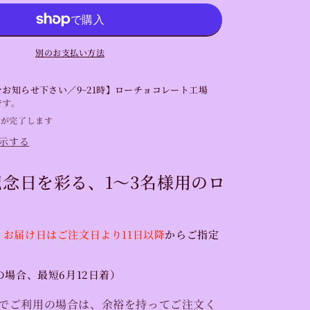
字
の
ア
ニ
別のお支払い方法
バ
ー
お知らせ下さい／9−21時】ローチョコレート工場
サ
です。
リ
備が完了します
ー
示する
ロ
ー
念日を彩る、1〜3名様用のロ
ケ
ー
キ
、
お届け日はご注文日より11日以降
からご指定
【受
注
制
の場合、最短6月12日着）
作】
の
でご利用の場合は、余裕を持ってご注文く