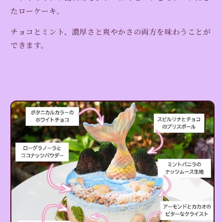
&quot;Summer
&quot;Summer
たローケーキ。
Vacation!&quot;
Vacation!&quot;
｜
｜
チョコとミント、濃厚さと爽やかさの両方を味わうことが
熨
熨
できます。
斗
斗
対
対
応・
応・
ギ
ギ
フ
フ
ト
ト
BOX
BOX
入
入
り
り
の
の
数
数
量
量
を
を
減
増
ら
や