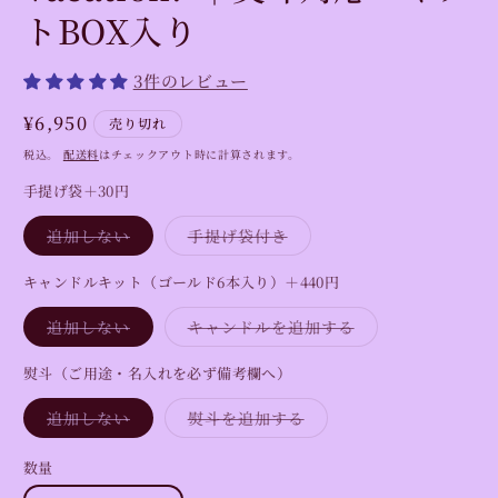
トBOX入り
3件のレビュー
通
¥6,950
売り切れ
常
税込。
配送料
はチェックアウト時に計算されます。
価
手提げ袋＋30円
格
バ
バ
追加しない
手提げ袋付き
リ
リ
エ
エ
ー
ー
キャンドルキット（ゴールド6本入り）＋440円
シ
シ
ョ
ョ
バ
バ
追加しない
キャンドルを追加する
ン
ン
リ
リ
は
は
エ
エ
売
売
ー
ー
熨斗（ご用途・名入れを必ず備考欄へ）
り
り
シ
シ
切
切
ョ
ョ
れ
れ
バ
バ
追加しない
熨斗を追加する
ン
ン
て
て
リ
リ
は
は
い
い
エ
エ
売
売
る
る
ー
ー
り
り
数量
か
か
数
シ
シ
切
切
販
販
ョ
ョ
れ
れ