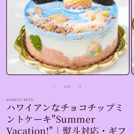
モ
ー
ダ
ル
で
メ
デ
ィ
ア
(1)
(
の
1
/
15
を
開
HARETO-KETO
く
ハワイアンなチョコチップミ
ントケーキ"Summer
Vacation!"｜熨斗対応・ギフ