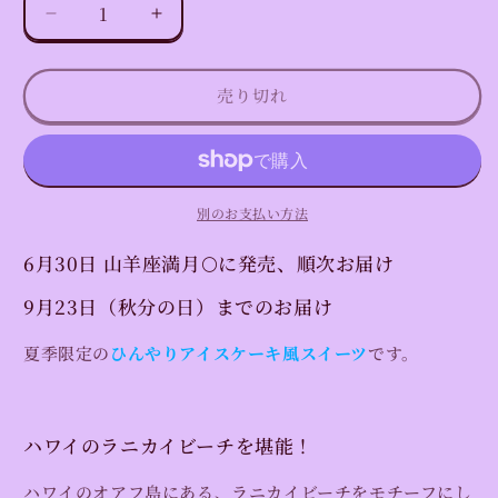
売
売
量
ン
ン
て
て
で
で
ハ
ハ
は
は
い
い
き
き
売
売
る
る
ま
ま
ワ
ワ
り
り
か
か
せ
せ
切
切
販
販
イ
ん
イ
ん
れ
れ
売
売
売り切れ
ア
て
ア
て
で
で
い
い
き
き
ン
ン
る
る
ま
ま
か
か
せ
せ
な
な
販
販
ん
ん
売
売
チ
チ
で
で
ョ
ョ
き
別のお支払い方法
き
ま
ま
コ
コ
せ
せ
6月30日 山羊座満月🌕に発売、順次お届け
ん
ん
チ
チ
ッ
ッ
9月23日（秋分の日）
までのお届け
プ
プ
ミ
ミ
夏季限定の
ひんやりアイスケーキ風スイーツ
です。
ン
ン
ト
ト
ケ
ケ
ハワイのラニカイビーチを堪能！
ー
ー
キ
キ
ハワイのオアフ島にある、ラニカイビーチをモチーフにし