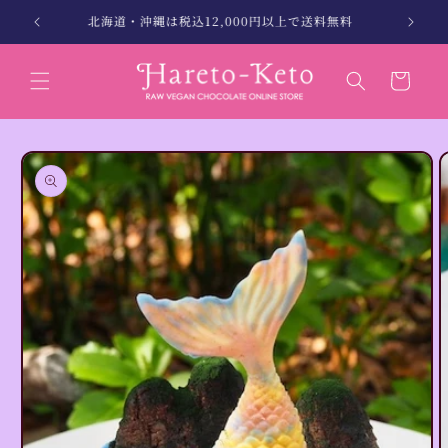
コンテン
縄別）
北海道・沖縄は税込12,000円以上で送料無料
ツに進む
カ
ー
ト
商品情報
にスキッ
プ