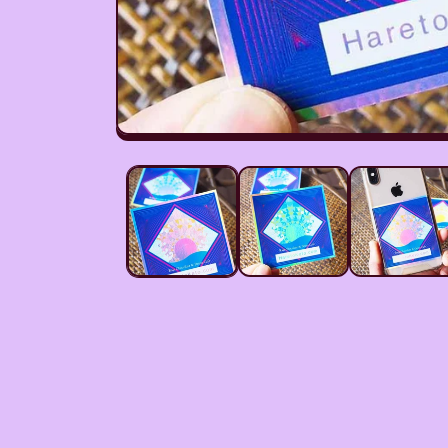
モ
ー
ダ
ル
で
メ
デ
ィ
ア
(1)
を
開
く