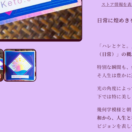
ッ
ストア情報を表
カ
ー
日常に煌めき
（Cosmic
Logo
Sticker）
【お
「ハレとケと。
届
（日常）」の概
け
日
特別な瞬間も、
時
そ人生は豊かに
指
定
光の角度によっ
不
下では特に美し
可】
の
幾何学模様と朝
数
和から、人生と
量
ビジョンを表し
を