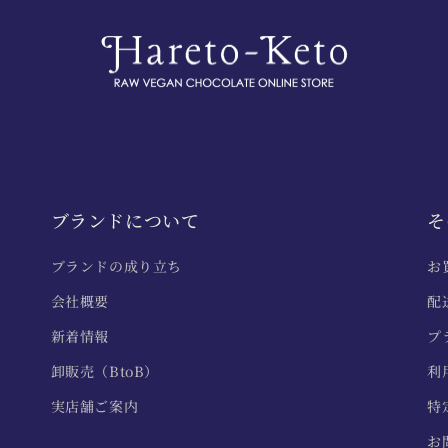
ブランドについて
そ
ブランドの成り立ち
お
会社概要
配
新着情報
プ
卸販売（BtoB）
利
実店舗ご案内
特
お