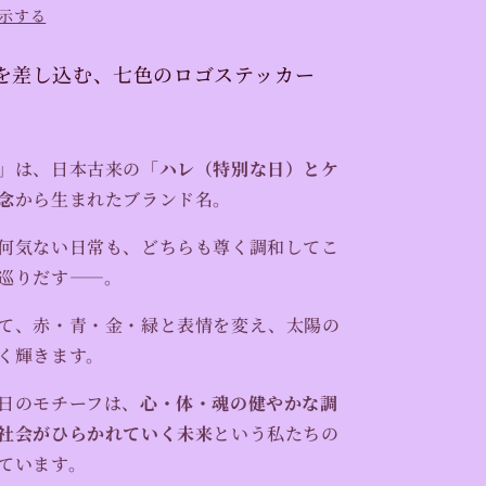
ッ
示する
カ
ー
を差し込む、七色のロゴステッカー
（Cosmic
Logo
Sticker）
【お
」は、日本古来の
「ハレ（特別な日）とケ
届
念
から生まれたブランド名。
け
日
何気ない日常も、どちらも尊く調和してこ
時
巡りだす——。
指
定
て、赤・青・金・緑と表情を変え、太陽の
不
く輝きます。
可】
の
日のモチーフは、
心・体・魂の健やかな調
数
社会がひらかれていく未来
という私たちの
量
ています。
を