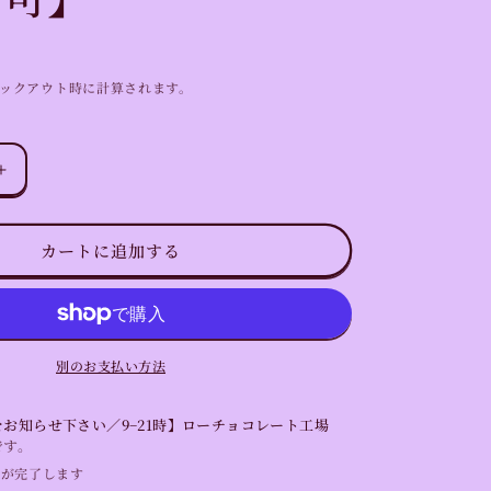
ックアウト時に計算されます。
【送
料
無
カートに追加する
料】
光
の
循
環
別のお支払い方法
ロ
ゴ
お知らせ下さい／9−21時】ローチョコレート工場
ス
です。
テ
備が完了します