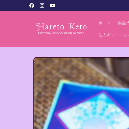
コンテン
税込9,800円以上で送料無料（北海道・沖縄別）
Facebook
Instagram
YouTube
ツに進む
ホーム
商品
法人ギフト・ノ
商品情報
にスキッ
プ