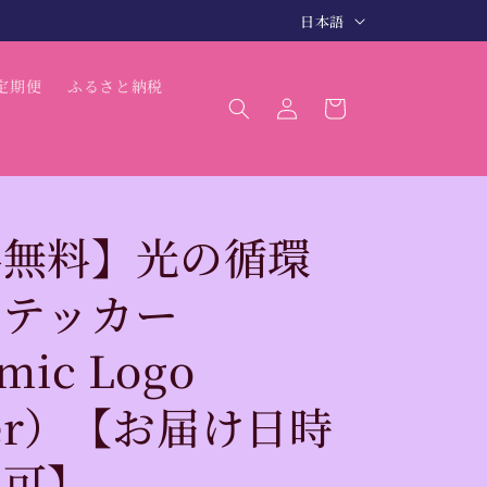
言
3〜5日で商品発送（最短 翌日発送）
日本語
語
ロ
カ
定期便
ふるさと納税
グ
ー
イ
ト
ン
料無料】光の循環
ステッカー
mic Logo
cker）【お届け日時
不可】