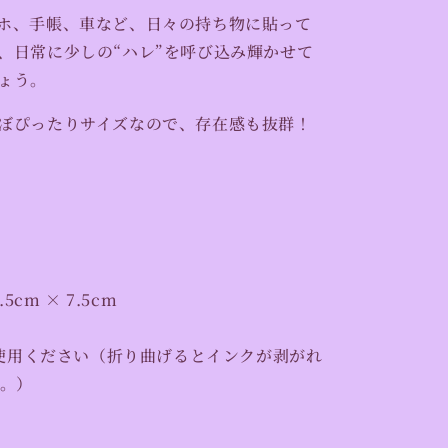
増
ホ、手帳、車など、日々の持ち物に貼って
や
、日常に少しの“ハレ”を呼び込み輝かせて
す
ょう。
ぼぴったりサイズなので、存在感も抜群！
5cm × 7.5cm
使用ください（折り曲げるとインクが剥がれ
。）