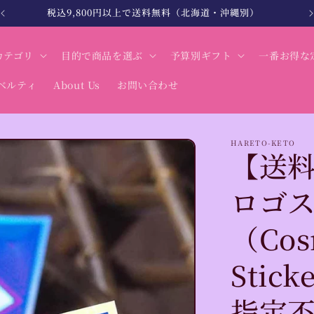
北海道・沖縄は税込12,000円以上で送料無料
カテゴリ
目的で商品を選ぶ
予算別ギフト
一番お得な
ベルティ
About Us
お問い合わせ
HARETO-KETO
【送
ロゴ
（Cos
Sti
指定