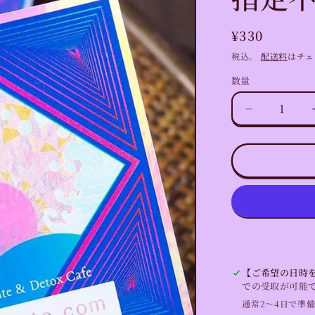
通
¥330
常
税込。
配送料
はチェ
価
数量
数
格
量
【送
料
無
料】
光
の
循
環
ロ
ゴ
【ご希望の日時を
ス
での受取が可能
テ
通常2〜4日で準