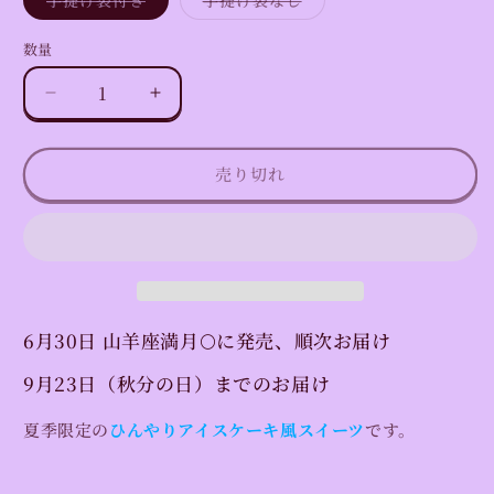
リ
リ
エ
エ
ー
ー
数量
数
シ
シ
ョ
ョ
量
ン
ン
【夏
【夏
は
は
売
売
季
季
り
り
切
切
限
限
れ
れ
売り切れ
定】
て
定】
て
い
い
夏
夏
る
る
か
か
季
季
販
販
売
売
限
限
で
で
定
定
き
き
ま
ま
ロ
ロ
せ
せ
6月30日 山羊座満月🌕に発売、順次お届け
ん
ん
ー
ー
ケ
ケ
9月23日（秋分の日）
までのお届け
ー
ー
キ
キ
夏季限定の
ひんやりアイスケーキ風スイーツ
です。
２
２
個
個