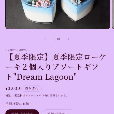
モ
ー
の
1
/
10
ダ
ル
で
HARETO-KETO
【夏季限定】夏季限定ローケ
メ
デ
ーキ２個入りアソートギフ
ィ
ア
(1)
(
ト"Dream Lagoon"
を
開
く
通
¥3,030
売り切れ
常
税込。
配送料
はチェックアウト時に計算されます。
価
手提げ袋の有無
格
バ
バ
手提げ袋付き
手提げ袋なし