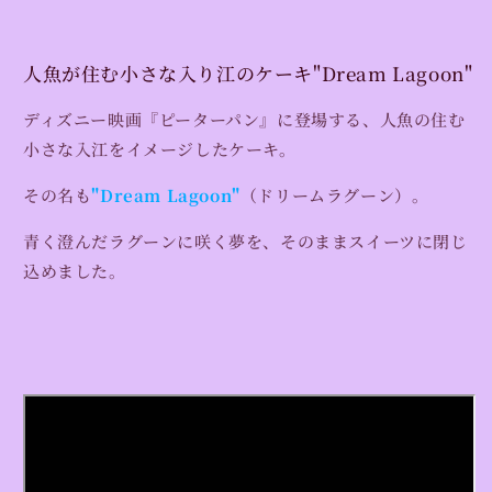
入
入
り
り
ア
ア
人魚が住む小さな入り江のケーキ"
Dream Lagoon"
ソ
ソ
ー
ー
ディズニー映画『ピーターパン』に登場する、人魚の住む
ト
ト
小さな入江をイメージしたケーキ。
ギ
ギ
フ
フ
その名も
"
Dream Lagoon"
（ドリームラグーン）。
ト
ト
青く澄んだラグーンに咲く夢を、そのままスイーツに閉じ
&quot;Dream
&quot;Dream
Lagoon&quot;
Lagoon&quot;
込めました。
の
の
数
数
量
量
を
を
減
増
ら
や
す
す