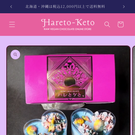
コンテン
縄別）
北海道・沖縄は税込12,000円以上で送料無料
ツに進む
カ
ー
ト
商品情報
にスキッ
プ