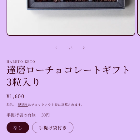
モ
ー
の
1
/
5
ダ
ル
で
HARETO-KETO
達磨ローチョコレートギフト
メ
デ
3粒入り
ィ
ア
(1)
(
を
通
¥1,600
開
常
く
税込。
配送料
はチェックアウト時に計算されます。
価
手提げ袋の有無 ＋30円
格
なし
手提げ袋付き