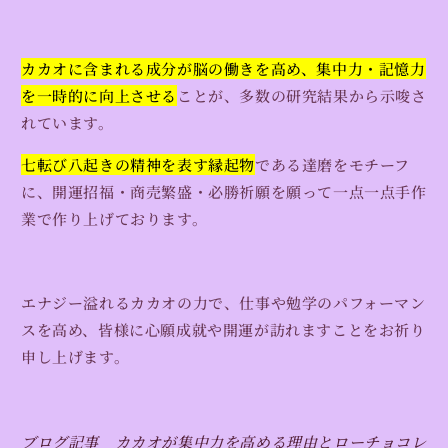
の
の
数
数
量
量
カカオに含まれる成分が脳の働きを高め、集中力・記憶力
を
を
を一時的に向上させる
ことが、多数の研究結果から示唆さ
減
増
れています。
ら
や
す
す
七転び八起きの精神を表す縁起物
である達磨をモチーフ
に、開運招福・商売繁盛・必勝祈願を願って一点一点手作
業で作り上げております。
エナジー溢れるカカオの力で、仕事や勉学のパフォーマン
スを高め、皆様に心願成就や開運が訪れますことをお祈り
申し上げます。
ブログ記事 カカオが集中力を高める理由とローチョコレ