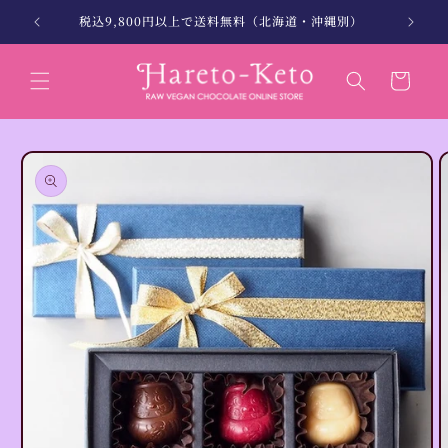
コンテン
。
税込9,800円以上で送料無料（北海道・沖縄別）
北海
ツに進む
カ
ー
ト
商品情報
にスキッ
プ