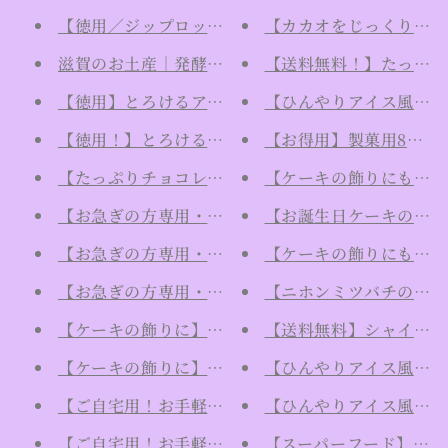
【徳用／ジップロック入り】ポリフェノールの塊！ロ
【カカオをじっくり味わう
滋賀のお土産｜発酵ヴィーガン生チョコレート"Ur
【送料無料！】たっぷり
【徳用】とろけるアイスケーキ風！ファミリーパッ
【ひんやりアイス風！新
【徳用！】とろけるアイスケーキ風！ファミリーパ
【お得用】製菓用84％
【たっぷりチョコレートを味わえる】ローチョコレー
【ケーキの飾りにもおす
【お急ぎの方専用・日時指定不可】【ひんやりアイス
【お誕生日ケーキの飾りに
【お急ぎの方専用・日時指定不可】【ひんやりアイス風
【ケーキの飾りにもおす
【お急ぎの方専用・日時指定不可】【ひんやりアイス風！新
【ニホンミツバチの保護
【ケーキの飾りに】孔雀のカラフルローチョコレー
【送料無料】シャイニーな
【ケーキの飾りに】寄り沿うお月様の陰陽カラフル
【ひんやりアイス風！新
【ご自宅用！お手軽ギフト！】オトナのローチョコ
【ひんやりアイス風！新食
【ご自宅用！お手軽ギフト！】甘めなローチョコレ
【スーパーフード】ポリ