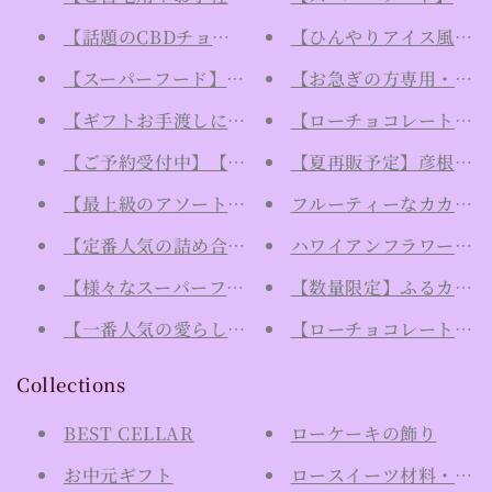
【話題のCBDチョコレート】"カカオエリクサー"
【ひんやりアイス風！新食
【スーパーフード】ローカカオニブの量り売り10g
【お急ぎの方専用・日時指
【ギフトお手渡しに】手提げの紙袋（大・中・小）
【ローチョコレートの材
【ご予約受付中】【夏限定のひんやりアイスケーキ風】
【夏再販予定】彦根リン
【最上級のアソートギフト商品】スペシャルなローチ
フルーティーなカカオの
【定番人気の詰め合わせ！】ローチョコレートギフ
ハワイアンフラワーエッセンス"
【様々なスーパーフードが詰まったギフト】ローチ
【数量限定】ふるカフェ
【一番人気の愛らしいギフト】月や太陽のカラフル
【ローチョコレートの材
Collections
BEST CELLAR
ローケーキの飾り
お中元ギフト
ロースイーツ材料・カカ