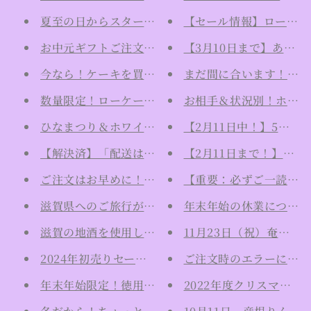
夏至の日からスタート！お得なサマーセール！！
【セール情報】ローチョコ
お中元ギフトご注文承ります！
【3月10日まで】あげ
今なら！ケーキを買うとチョコソースが付いてくる
まだ間に合います！ホワ
数量限定！ローケーキが25％OFFですっ
お相手＆状況別！ホワイ
ひなまつり＆ホワイトデー限定ケーキご予約受付中
【2月11日中！】5％O
【解決済】「配送はご利用いただけません」とエラ
【2月11日まで！】バ
ご注文はお早めに！ バレンタインギフト2月12日朝
【重要：必ずご一読くだ
滋賀県へのご旅行がてらに！店頭受取限定のヴィー
年末年始の休業について
滋賀の地酒を使用した、ヴィーガン生チョコレート
11月23日（祝）奄美で
2024年初売りセールで限定福袋を販売します！
ご注文時のエラーについ
年末年始限定！徳用ローケーキご予約受付中！
2022年度クリスマスの