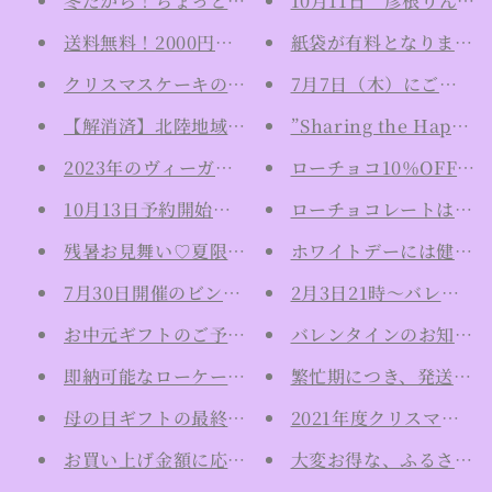
冬だから！ちょっとお得にチョコレートをお手元へ
10月11日 彦根りん
送料無料！2000円分クーポン付き！お歳暮ギフト
紙袋が有料となります。
クリスマスケーキのご注文は12月17日まで！！
7月7日（木）にご予約
【解消済】北陸地域への配送ができなかった不具合
”Sharing the Hap
2023年のヴィーガンクリスマスケーキは11月5日
ローチョコ10％OFFセ
10月13日予約開始！ハロウィンケーキ
ローチョコレートは店頭
残暑お見舞い♡夏限定ひんやりケーキ再販開始しま
ホワイトデーには健康美
7月30日開催のビンゴゲーム大会オンライン参加チ
2月3日21時〜バレン
お中元ギフトのご予約受付中です！
バレンタインのお知らせ
即納可能なローケーキございます！
繁忙期につき、発送まで
母の日ギフトの最終締切は5月11日まで！
2021年度クリスマスの
お買い上げ金額に応じて送料無料をお試しで開始！
大変お得な、ふるさと納