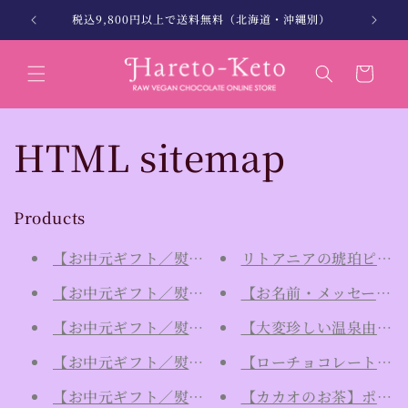
コンテン
。
税込9,800円以上で送料無料（北海道・沖縄別）
北海
ツに進む
カ
ー
ト
HTML sitemap
Products
【お中元ギフト／熨斗付き専用（お名前備考欄へ｜指
リトアニアの琥珀ピアス
【お中元ギフト／熨斗付き専用（お名前備考欄へ｜指
【お名前・メッセージ入
【お中元ギフト／熨斗付き専用（お名前備考欄へ｜指定
【大変珍しい温泉由来の
【お中元ギフト／熨斗付き専用（お名前備考欄へ｜
【ローチョコレートの材
【お中元ギフト／熨斗付き専用（お名前備考欄へ｜
【カカオのお茶】ポリフ