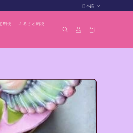
言
3〜5日で商品発送（最短 翌日発送）
日本語
語
ロ
カ
定期便
ふるさと納税
グ
ー
イ
ト
ン