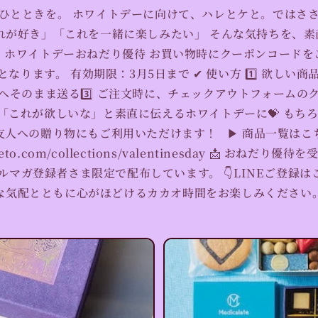
ひとときを。 ホワイトデーに向けて、ハレとケと。ではさ
れが好き」「これを一緒に楽しみたい」 そんな気持ちを、
 ホワイトデーおねだり優待 お買い物時にクーポンコード
なります。 有効期限：3月5日まで ✔ 使い方 1️⃣ 欲しい商品
へそのまま送る3️⃣ ご注文時に、チェックアウトフォームの
「これが欲しいな」と素直に伝えるホワイトデーに💝 もち
友人への贈り物にもご利用いただけます！ ▶ 商品一覧はこ
etoketo.com/collections/valentinesday 📩 お
メルマガ登録者さま限定で配布しています。 👇LINEご登録
な気配とともに心がほどけるカカオ時間をお楽しみください。.