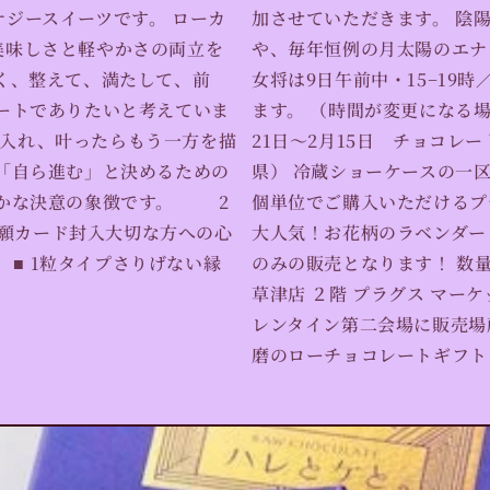
ジースイーツです。 ローカ
加させていただきます。 陰
美味しさと軽やかさの両立を
や、毎年恒例の月太陽のエナ
く、整えて、満たして、前
女将は9日午前中・15−19時／
ートでありたいと考えていま
ます。 （時間が変更になる
を入れ、叶ったらもう一方を描
21日〜2月15日 チョコレ
「自ら進む」と決めるための
県） 冷蔵ショーケースの一
静かな決意の象徴です。 2
個単位でご購入いただけるプ
ご祈願カード封入大切な方への心
大人気！お花柄のラベンダー
 ■ 1粒タイプさりげない縁
のみの販売となります！ 数
草津店 ２階 プラグス マー
レンタイン第二会場に販売場
磨のローチョコレートギフトを