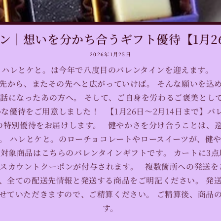
ン｜想いを分かち合うギフト優待【1月26
2026年1月25日
ら、ハレとケと。は今年で八度目のバレンタインを迎えます。
先から、またその先へと広がっていけば。 そんな願いを込
世話になったあの方へ。 そして、ご自身を労わるご褒美とし
な優待をご用意しました！ 【1月26日〜2月14日まで】バ
Fの特別優待をお届けします。 健やかさを分け合うことは、
。 ハレとケと。のローチョコレートやロースイーツが、健
対象商品はこちらのバレンタインギフトです。 カートに3
スカウントクーポンが付与されます。 複数箇所への発送を
、全ての配送先情報と発送する商品をご明記ください。 発
せていただきますので、ご精算ください。 ご精算後、商品
す。