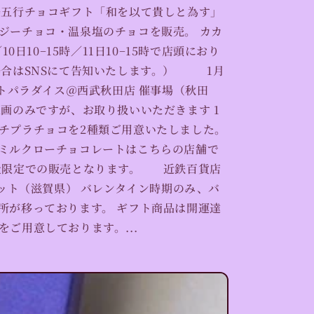
陽五行チョコギフト「和を以て貴しと為す」
ジーチョコ・温泉塩のチョコを販売。 カカ
10日10−15時／11日10−15時で店頭におり
場合はSNSにて告知いたします。） 1月
ートパラダイス＠西武秋田店 催事場（秋田
区画のみですが、お取り扱いいただきます 1
チプラチョコを2種類ご用意いたしました。
ミルクローチョコレートはこちらの店舗で
量限定での販売となります。 近鉄百貨店
ケット（滋賀県） バレンタイン時期のみ、バ
所が移っております。 ギフト商品は開運達
ご用意しております。...