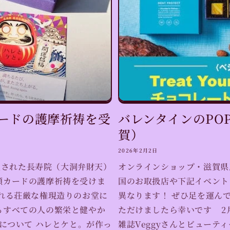
ードの護摩祈祷を受
バレンタインのPO
賀）
2026年2月2日
建立された長寿院（大洞弁財天）
オンラインショップ・滋賀県
願カードの護摩祈祷を受けま
国のお取扱店や下記イベント
れる荘厳な権現造りのお堂に
異なります！ ぜひ足を運ん
るすべての人の繁栄と健やか
ただけましたら幸いです 2月
ついて ハレとケと。が作っ
雑誌Veggyさんとビューテ