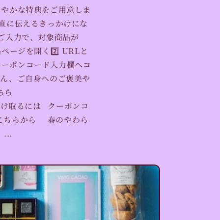
さやかな特典をご用意しま
素直に伝えるきっかけにな
をご入力で、対象商品が
ページを開く2️⃣ URLと
クーポンコード入力欄へコ
ろん、ご自身へのご褒美や
ちら
ねだり優待を受け取るには クーポンコ
はこちらから 春のやわら
..