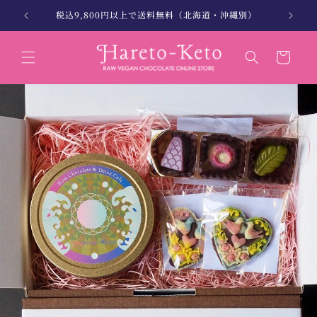
コンテン
。
税込9,800円以上で送料無料（北海道・沖縄別）
北海
ツに進む
カ
ー
ト