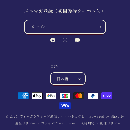
メルマガ登録（初回優待クーポン付）
メール
Facebook
Instagram
YouTube
言語
日本語
決
済
方
法
© 2026,
ヴィーガンスイーツ通販サイト ハレとケと。
Powered by Shopify
返金ポリシー
プライバシーポリシー
利用規約
配送ポリシー