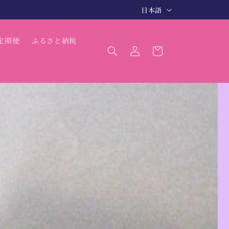
言
3〜5日で商品発送（最短 翌日発送）
日本語
語
ロ
カ
定期便
ふるさと納税
グ
ー
イ
ト
ン