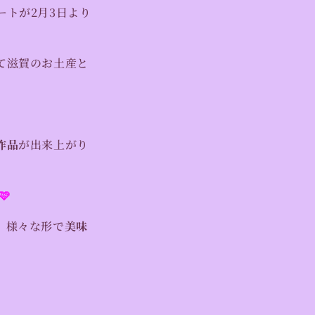
トが2月3日より
て滋賀のお土産と
作品
が出来上がり
🩷
、様々な形で
美味