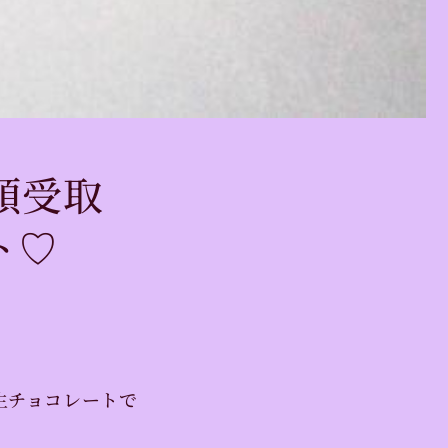
頭受取
ト♡
生チョコレートで