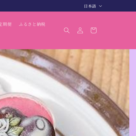
言
3〜5日で商品発送（最短 翌日発送）
日本語
語
ロ
カ
定期便
ふるさと納税
グ
ー
イ
ト
ン