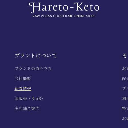
ブランドについて
そ
ブランドの成り立ち
お
会社概要
配
新着情報
プ
卸販売（BtoB）
利
実店舗ご案内
特
お