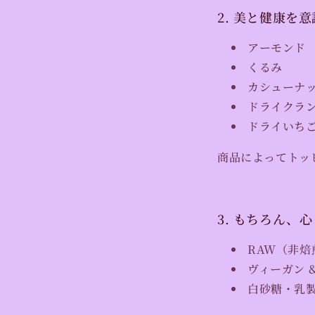
2. 美と健康を
アーモンド
くるみ
カシューナ
ドライクラ
ドライいち
商品によってトッ
3. もちろん、
RAW（非焙
ヴィーガン 
白砂糖・乳製