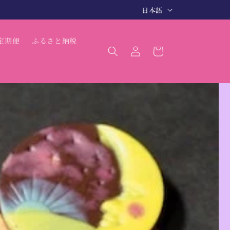
言
3〜5日で商品発送（最短 翌日発送）
日本語
語
ロ
カ
定期便
ふるさと納税
グ
ー
イ
ト
ン