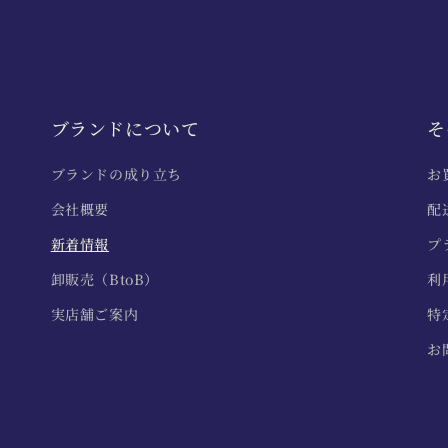
ブランドについて
そ
ブランドの成り立ち
お
会社概要
配
新着情報
プ
卸販売（BtoB）
利
実店舗ご案内
特
お