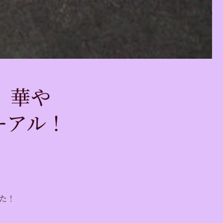
、華や
ーアル！
た！