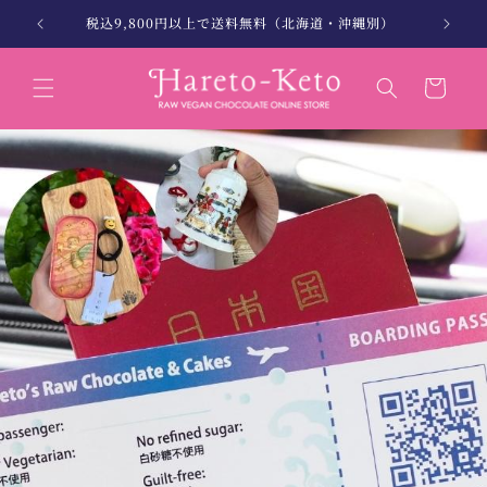
コンテン
。
税込9,800円以上で送料無料（北海道・沖縄別）
北海
ツに進む
カ
ー
ト