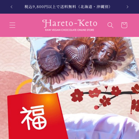
コンテン
。
税込9,800円以上で送料無料（北海道・沖縄別）
北海
ツに進む
カ
ー
ト