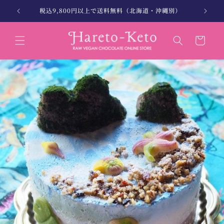
コンテン
。
税込9,800円以上で送料無料（北海道・沖縄別）
北海
ツに進む
カ
ー
ト