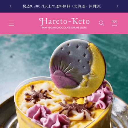
コンテン
。
税込9,800円以上で送料無料（北海道・沖縄別）
北海
ツに進む
カ
ー
ト