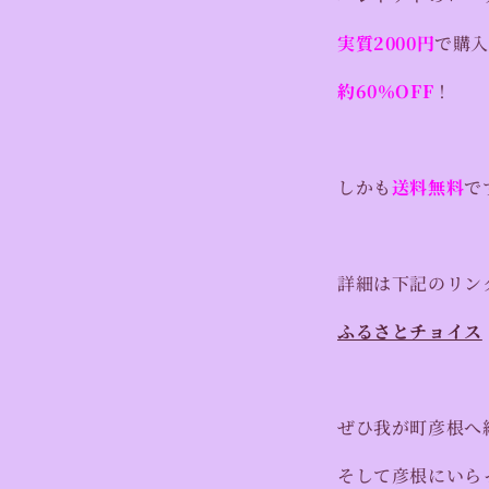
実質2000円
で購
約60％OFF
！
しかも
送料無料
で
詳細は下記のリン
ふるさとチョイス
ぜひ我が町彦根へ
そして彦根にいら