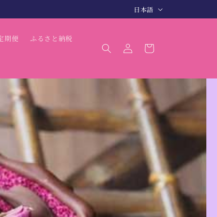
言
3〜5日で商品発送（最短 翌日発送）
日本語
語
ロ
カ
定期便
ふるさと納税
グ
ー
イ
ト
ン