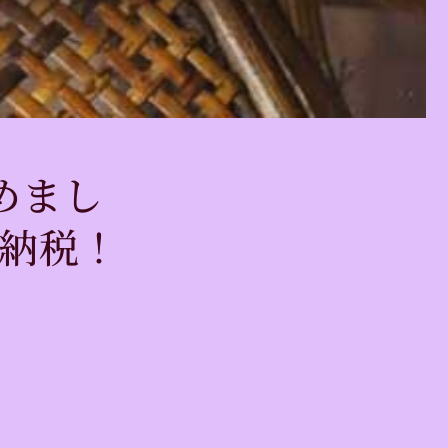
めまし
に納税！