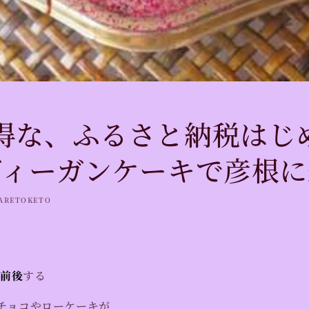
得な、ふるさと納税はじ
ヴィーガンケーキで彦根
ARETOKETO
円前後
する
チョコやローケーキが