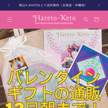
コンテン
。
税込9,800円以上で送料無料（北海道・沖縄別）
北海
ツに進む
カ
ー
ト