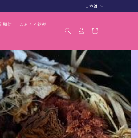
言
日本語
語
ロ
カ
定期便
ふるさと納税
グ
ー
イ
ト
ン