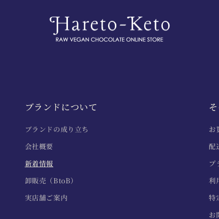
ブランドについて
そ
ブランドの成り立ち
お
会社概要
配
新着情報
プ
卸販売（BtoB）
利
実店舗ご案内
特
お