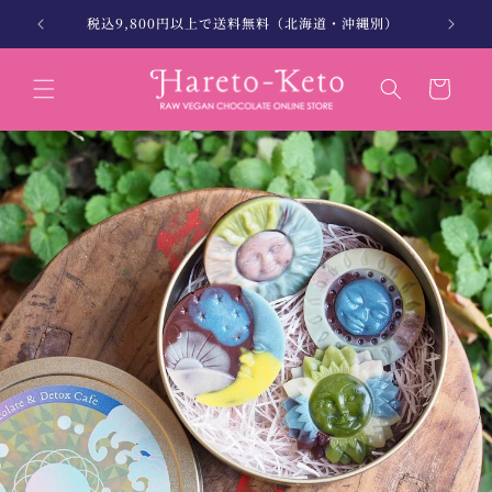
コンテン
。
税込9,800円以上で送料無料（北海道・沖縄別）
北海
ツに進む
カ
ー
ト