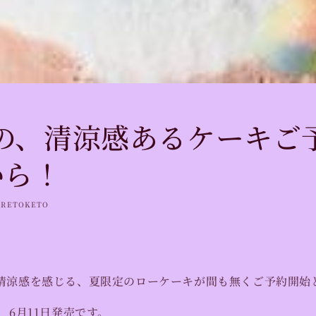
の、清涼感あるケーキご
から！
ARETOKETO
清涼感を感じる、夏限定のローケーキが間も無くご予約開始
、6月11日発売です。