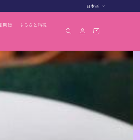
言
3〜5日で商品発送（最短 翌日発送）
日本語
語
ロ
カ
定期便
ふるさと納税
グ
ー
イ
ト
ン