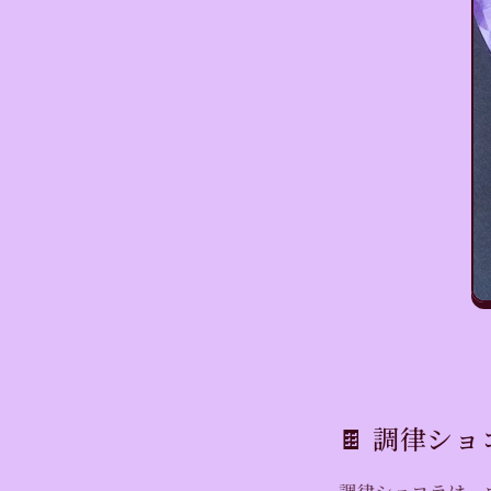
🍫 調律シ