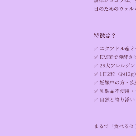
調律ショコラは、
日のためのウェル
特徴は？
✅
エクアドル産オ
✅
EM
菌で発酵させ
✅ 29大アレルゲ
✅ 1日2粒（約1
✅ 妊娠中の方・
✅ 乳製品不使用
✅ 自然と寄り添
まるで「食べるセ