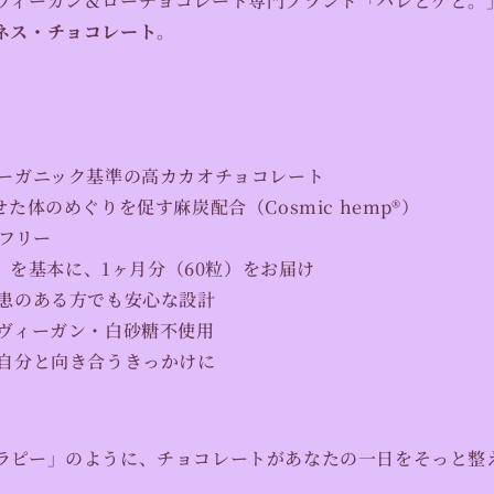
ヴィーガン＆ローチョコレート専門ブランド「ハレとケと。
ネス・チョコレート
。
ーガニック基準の
高カカオチョコレート
た体のめぐりを促す麻炭配合（Cosmic hemp®）
ンフリー
2g）を基本に、1ヶ月分（60粒）をお届け
疾患のある方でも安心な設計
・ヴィーガン・白砂糖不使用
い自分と向き合うきっかけに
ラピー」のように、チョコレートがあなたの一日をそっと整