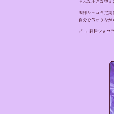
そんな小さな整え
調律ショコラ定期
自分を労わりなが
🔗
→ 調律ショコ