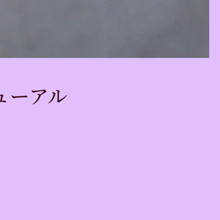
ューアル
」