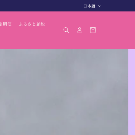
言
3〜5日で商品発送（最短 翌日発送）
日本語
語
ロ
カ
定期便
ふるさと納税
グ
ー
イ
ト
ン