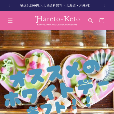
コンテン
縄別）
北海道・沖縄は税込12,000円以上で送料無料
ツに進む
カ
ー
ト