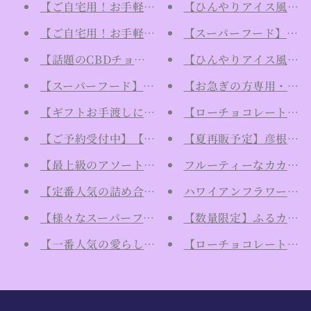
【ご自宅用！お手軽ギフト！】オトナのローチョコ
【ひんやりアイス風！新食
【ご自宅用！お手軽ギフト！】甘めなローチョコレ
【スーパーフード】ポリ
【話題のCBDチョコレート】"カカオエリクサー"
【ひんやりアイス風！新食
【スーパーフード】ローカカオニブの量り売り10g
【お急ぎの方専用・日時指
【ギフトお手渡しに】手提げの紙袋（大・中・小）
【ローチョコレートの材
【ご予約受付中】【夏限定のひんやりアイスケーキ風】
【夏再販予定】彦根リン
【最上級のアソートギフト商品】スペシャルなローチ
フルーティーなカカオの
【定番人気の詰め合わせ！】ローチョコレートギフ
ハワイアンフラワーエッセンス"
【様々なスーパーフードが詰まったギフト】ローチ
【数量限定】ふるカフェ
【一番人気の愛らしいギフト】月や太陽のカラフル
【ローチョコレートの材