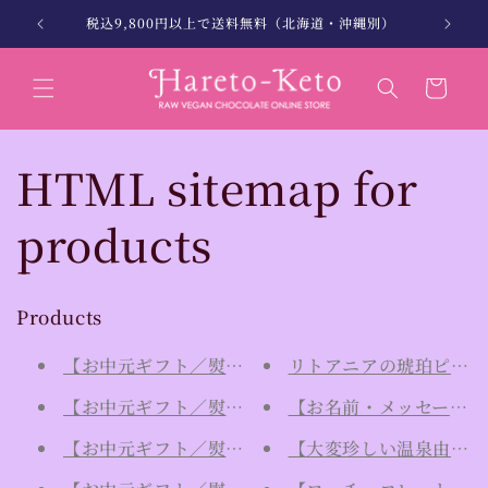
コンテン
。
税込9,800円以上で送料無料（北海道・沖縄別）
北海
ツに進む
カ
ー
ト
HTML sitemap for
products
Products
【お中元ギフト／熨斗付き専用（お名前備考欄へ｜指
リトアニアの琥珀ピアス
【お中元ギフト／熨斗付き専用（お名前備考欄へ｜指
【お名前・メッセージ入
【お中元ギフト／熨斗付き専用（お名前備考欄へ｜指定
【大変珍しい温泉由来の