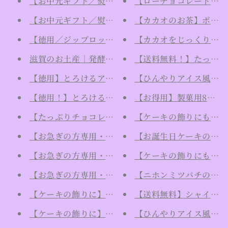
【お中元ギフト／熨斗付き専用（お名前備考欄へ｜
【ローチョコレートの材
【お中元ギフト／熨斗付き専用（お名前備考欄へ｜
【カカオのお茶】ポリフ
【徳用／ジップロック入り】ポリフェノールの塊！ロ
【カカオをじっくり味わう
滋賀のお土産｜発酵ヴィーガン生チョコレート"Ur
【送料無料！】たっぷり
【徳用】とろけるアイスケーキ風！ファミリーパッ
【ひんやりアイス風！新
【徳用！】とろけるアイスケーキ風！ファミリーパ
【お得用】製菓用84％
【たっぷりチョコレートを味わえる】ローチョコレー
【ケーキの飾りにもおす
【お急ぎの方専用・日時指定不可】【ひんやりアイス
【お誕生日ケーキの飾りに
【お急ぎの方専用・日時指定不可】【ひんやりアイス風
【ケーキの飾りにもおす
【お急ぎの方専用・日時指定不可】【ひんやりアイス風！新
【ニホンミツバチの保護
【ケーキの飾りに】孔雀のカラフルローチョコレー
【送料無料】シャイニーな
【ケーキの飾りに】寄り沿うお月様の陰陽カラフル
【ひんやりアイス風！新