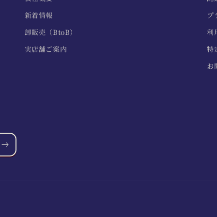
新着情報
プ
卸販売（BtoB）
利
実店舗ご案内
特
お