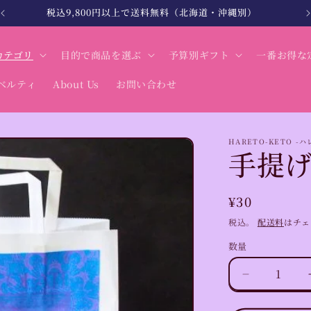
北海道・沖縄は税込12,000円以上で送料無料
カテゴリ
目的で商品を選ぶ
予算別ギフト
一番お得な
ベルティ
About Us
お問い合わせ
HARETO-KETO -
手提
通
¥30
常
税込。
配送料
はチェ
価
数量
数
格
量
手
提