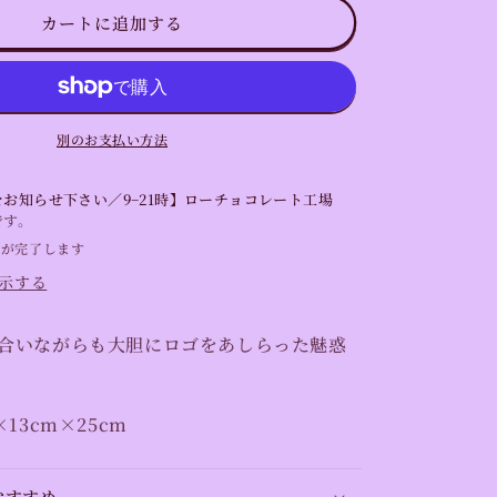
げ
カートに追加する
の
紙
袋
の
数
別のお支払い方法
量
を
お知らせ下さい／9−21時】ローチョコレート工場
増
です。
や
備が完了します
す
示する
合いながらも大胆にロゴをあしらった魅惑
13cm
×25cm
おすすめ