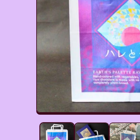
モ
ー
ダ
ル
で