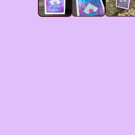
メ
デ
ィ
ア
(1)
を
開
く