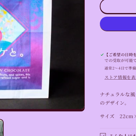
げ
の
紙
袋
の
数
量
を
【ご希望の日時を
減
での受取が可能
ら
通常2〜4日で準
す
ストア情報を表
ナチュラルな風
のデザイン。
サイズ 22cm×
こんな人に