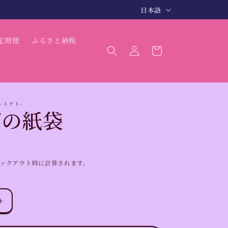
言
3〜5日で商品発送（最短 翌日発送）
日本語
語
ロ
カ
定期便
ふるさと納税
グ
ー
イ
ト
ン
ハレトケト-
げの紙袋
ックアウト時に計算されます。
手
提