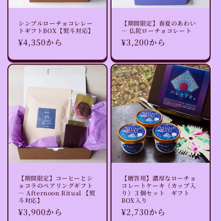
シンプルローチョコレレー
【期間限定】春夏のあわい
トギフトBOX【熨斗対応】
— 仏陀ローチョコレート
通
¥4,350から
通
¥3,200から
常
常
価
価
格
格
【期間限定】コーヒーとシ
【贈答用】濃厚なローチョ
ョコラのペアリングギフト
コレートケーキ（カップ入
— Afternoon Ritual 【熨
り）３個セット ギフト
斗対応】
BOX入り
通
¥3,900から
通
¥2,730から