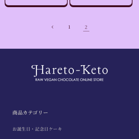
常
常
価
価
格
格
1
2
商品カテゴリー
お誕生日・記念日ケーキ