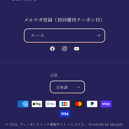
メルマガ登録（初回優待クーポン付）
メール
Facebook
Instagram
YouTube
言語
日本語
決
済
方
法
© 2026,
ヴィーガンスイーツ通販サイト ハレとケと。
Powered by Shopify