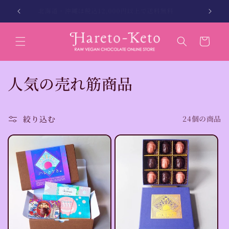
コンテン
縄別）
北海道・沖縄は税込12,000円以上で送料無料
ツに進む
カ
ー
ト
コ
人気の売れ筋商品
レ
ク
絞り込む
24個の商品
シ
ョ
ン
: