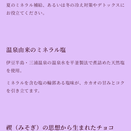
夏のミネラル補給、あるいは冬の冷え対策やデトックスに
ら
や
お役立てください。
す
す
温泉由来のミネラル塩
伊豆半島・三浦温泉の温泉水を平釜製法で煮詰めた天然塩
を使用。
ミネラルを含む塩の輪郭ある塩味が、カカオの甘みとコク
を引き立てます。
禊（みそぎ）の思想から生まれたチョコ