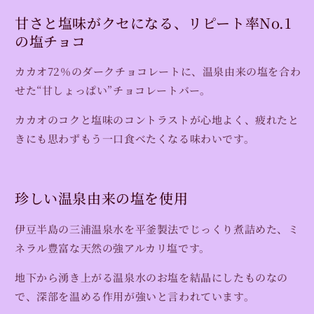
の
の
甘さと塩味がクセになる、リピート率No.1
ダ
ダ
の塩チョコ
ー
ー
ク
ク
カカオ72％のダークチョコレートに、温泉由来の塩を合わ
塩
塩
せた“甘しょっぱい”チョコレートバー。
チ
チ
ョ
ョ
カカオのコクと塩味のコントラストが心地よく、疲れたと
コ
コ
きにも思わずもう一口食べたくなる味わいです。
レ
レ
ー
ー
ト
ト
珍しい温泉由来の塩を使用
バ
バ
ー
ー
伊豆半島の
三浦温泉水を平釜製法でじっくり煮詰めた、ミ
&quot;Onsen&quot;
&quot;Onsen&quot;
の
の
ネラル豊富な天然の強アルカリ塩です。
数
数
地下から湧き上がる温泉水のお塩を結晶にしたものなの
量
量
で、深部を温める作用が強いと言われています。
を
を
減
増