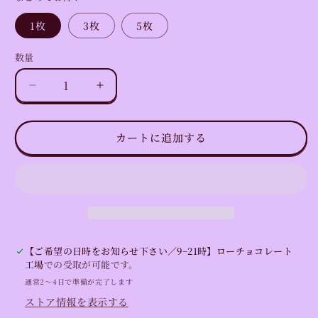
格
1枚
3枚
5枚
数量
数
量
【心
【心
身
身
を
を
カートに追加する
清
清
め
め
る
る
禊
禊
（み
（み
そ
そ
ぎ）
ぎ）
【ご希望の日時をお知らせ下さい／9−21時】ローチョコレート
に】
に】
工場
での受取が可能です。
温
温
通常2〜4日で準備が完了します
泉
泉
ストア情報を表示する
塩
塩