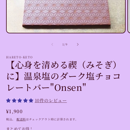
モ
ー
の
1
/
9
ダ
ル
で
HARETO-KETO
【心身を清める禊（みそぎ）
メ
デ
に】温泉塩のダーク塩チョコ
ィ
ア
(1)
(
レートバー"Onsen"
を
開
く
10件のレビュー
通
¥1,900
常
税込。
配送料
はチェックアウト時に計算されます。
価
まとめてお得！