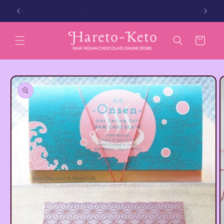
コンテン
縄別）
北海道・沖縄は税込12,000円以上で送料無料
ツに進む
カ
ー
ト
商品情報
にスキッ
プ