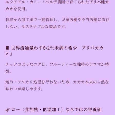
エクアドル・カミーノベルデ農園で育てられた
アリバ種カ
カオ
を使用。
栽培から加工まで一貫管理し、児童労働や不当労働に依存
しない、サステナブルな製品です。
🍫 世界流通量わずか2％未満の希少「アリバカカ
オ」
ナッツのようなコクと、フルーティーな独特のアロマが特
徴。
焙煎・アルカリ処理を行わないため、カカオ本来の自然な
味わいが楽しめます。
🌿 ロー（非加熱・低温加工）ならではの栄養価