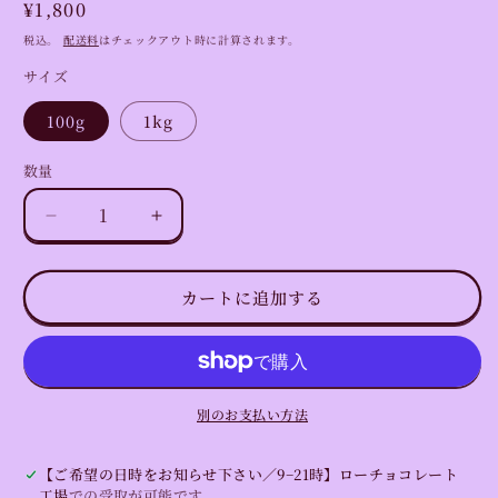
通
¥1,800
開
常
く
税込。
配送料
はチェックアウト時に計算されます。
価
サイズ
格
100g
1kg
数量
数
量
ロ
ロ
ー
ー
カ
カ
カートに追加する
カ
カ
オ
オ
ニ
ニ
ブ
ブ
（量
（量
別のお支払い方法
り
り
売
売
【ご希望の日時をお知らせ下さい／9−21時】ローチョコレート
り
り
工場
での受取が可能です。