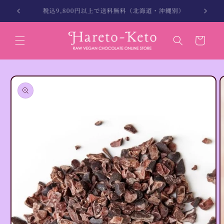
コンテン
縄別）
北海道・沖縄は税込12,000円以上で送料無料
ツに進む
カ
ー
ト
商品情報
にスキッ
プ