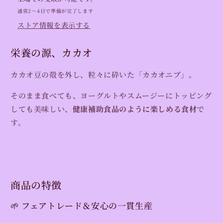
100g〜）
100g〜）
通常2〜4日で準備が完了します
【ス
【ス
ストア情報を表示する
ー
ー
パ
パ
栄養の源、カカオ
ー
ー
フ
フ
カカオ豆の殻を外し、粒々に砕いた「カカオニブ」。
ー
ー
ド】
ド】
そのまま食べても、ヨーグルトやスムージーにトッピング
の
の
しても美味しい、
健康補助食品のように
楽しめる食材
で
数
数
す。
量
量
を
を
減
増
ら
や
す
す
商品の特徴
🌱 フェアトレード＆安心の一貫生産