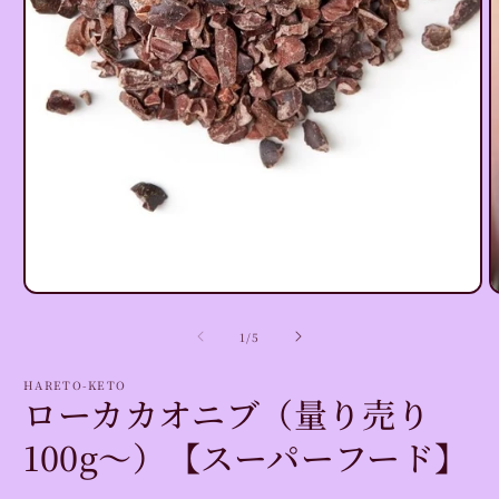
モ
(
ー
の
1
/
5
ダ
ル
で
HARETO-KETO
ローカカオニブ（量り売り
メ
デ
100g〜）【スーパーフード】
ィ
ア
(1)
を